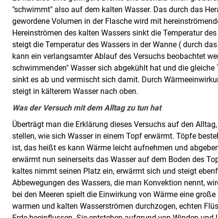
"schwimmt" also auf dem kalten Wasser. Das durch das Her
gewordene Volumen in der Flasche wird mit hereinströmen
Hereinströmen des kalten Wassers sinkt die Temperatur des 
steigt die Temperatur des Wassers in der Wanne ( durch d
kann ein verlangsamter Ablauf des Versuchs beobachtet wer
schwimmenden" Wasser sich abgekühlt hat und die gleiche T
sinkt es ab und vermischt sich damit. Durch Wärmeeinwirkun
steigt in kälterem Wasser nach oben.
Was der Versuch mit dem Alltag zu tun hat
Überträgt man die Erklärung dieses Versuchs auf den Alltag
stellen, wie sich Wasser in einem Topf erwärmt. Töpfe beste
ist, das heißt es kann Wärme leicht aufnehmen und abgebe
erwärmt nun seinerseits das Wasser auf dem Boden des Top
kaltes nimmt seinen Platz ein, erwärmt sich und steigt eben
Abbewegungen des Wassers, die man Konvektion nennt, wird
bei den Meeren spielt die Einwirkung von Wärme eine große
warmen und kalten Wasserströmen durchzogen, echten Flüss
Erde beeinflussen. Sie entstehen aufgrund von Winden und 