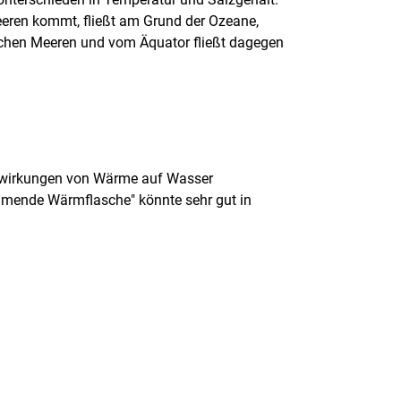
eeren kommt, fließt am Grund der Ozeane,
ischen Meeren und vom Äquator fließt dagegen
uswirkungen von Wärme auf Wasser
mmende Wärmflasche" könnte sehr gut in
rner Link, öffnet neues Fenster)
en (externer Link, öffnet neues Fenster)
te kopieren