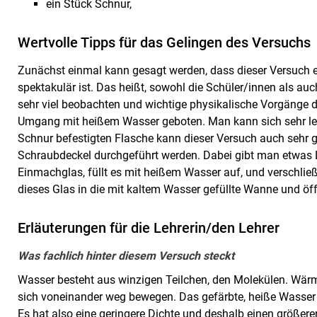
ein Stück Schnur,
Wertvolle Tipps für das Gelingen des Versuchs
Zunächst einmal kann gesagt werden, dass dieser Versuch e
spektakulär ist. Das heißt, sowohl die Schüler/innen als au
sehr viel beobachten und wichtige physikalische Vorgänge da
Umgang mit heißem Wasser geboten. Man kann sich sehr lei
Schnur befestigten Flasche kann dieser Versuch auch sehr 
Schraubdeckel durchgeführt werden. Dabei gibt man etwas L
Einmachglas, füllt es mit heißem Wasser auf, und verschlie
dieses Glas in die mit kaltem Wasser gefüllte Wanne und öf
Erläuterungen für die Lehrerin/den Lehrer
Was fachlich hinter diesem Versuch steckt
Wasser besteht aus winzigen Teilchen, den Molekülen. Wärm
sich voneinander weg bewegen. Das gefärbte, heiße Wasser i
Es hat also eine geringere Dichte und deshalb einen größere