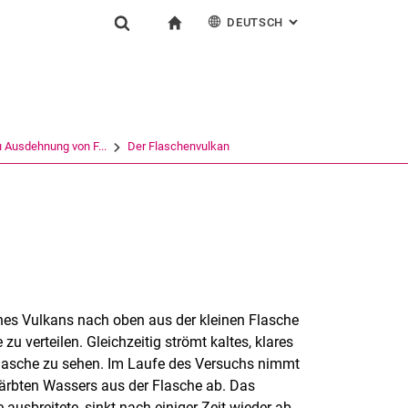
DEUTSCH
: ALTERNATIVE SEI
igation
zur Startseite
Suchformular
chine
English
Suchen (öffnet externen Link in einem neuen Fenst
 Ausdehnung von F...
Der Flaschenvulkan
ines Vulkans nach oben aus der kleinen Flasche
 verteilen. Gleichzeitig strömt kaltes, klares
 Flasche zu sehen. Im Laufe des Versuchs nimmt
färbten Wassers aus der Flasche ab. Das
ausbreitete, sinkt nach einiger Zeit wieder ab