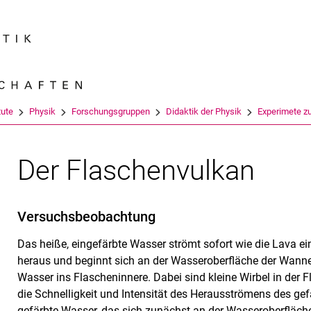
Springe direkt zu: Inhalt
Springe direkt zu: Suche
Springe direkt zu: Hauptnav
Suchmas
tute
Physik
Forschungsgruppen
Didaktik der Physik
Experimete zu
Der Flaschenvulkan
Versuchsbeobachtung
Das heiße, eingefärbte Wasser strömt sofort wie die Lava e
heraus und beginnt sich an der Wasseroberfläche der Wanne zu
Wasser ins Flascheninnere. Dabei sind kleine Wirbel in der
die Schnelligkeit und Intensität des Herausströmens des ge
gefärbte Wasser, das sich zunächst an der Wasseroberfläche 