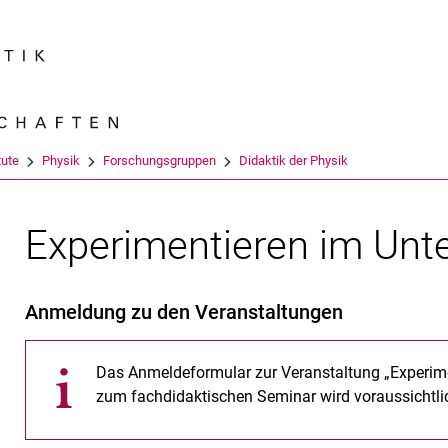
Springe direkt zu: Inhalt
Springe direkt zu: Suche
Springe direkt zu: Hauptnav
Suchmas
tute
Physik
Forschungsgruppen
Didaktik der Physik
Experimentieren im Unter
Anmeldung zu den Veranstaltungen
Das Anmeldeformular zur Veranstaltung „Experiment
zum fachdidaktischen Seminar wird voraussichtl