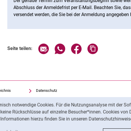
Der genaue Termin zum Veranstaltungsbeginn sowie weit
Abschluss der Anmeldefrist per E-Mail. Beachten Sie, das
versendet werden, die Sie bei der Anmeldung angegeben
Seite über E-Mail teilen
Seite über WhatsApp teilen (exte
Seite über Facebook teil
Adresse der Sei
Seite teilen:
eichnis
Datenschutz
Barrierefreiheit
nisch notwendige Cookies. Für die Nutzungsanalyse mit der Sof
Transparenter KI-Einsatz
t keine Rückschlüsse auf einzelne Besucher*innen. Cookies von 
Impressum
Informationen hierzu finden Sie in unseren Datenschutzhinweis