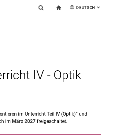
DEUTSCH
: ALTERNATIVE SEI
igation
zur Startseite
Suchformular
chine
English
Suchen (öffnet externen Link in einem neuen Fenst
richt IV - Optik
ieren im Unterricht Teil IV (Optik)“ und
ich im
März 2027
freigeschaltet.