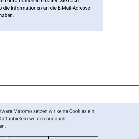
ere Informationen erhalten Sie nach
s die Informationen an die E-Mail-Adresse
 haben.
rner Link, öffnet neues Fenster)
en (externer Link, öffnet neues Fenster)
te kopieren
tware Matomo setzen wir keine Cookies ein.
Nach oben
Drittanbietern werden nur nach
en.