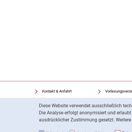
Kontakt & Anfahrt
Vorlesungsverz
Einrichtungen suchen
Uni-Bibliothek
Cookie-Hinweis
Diese Website verwendet ausschließlich tech
Stellenangebote
Moodle
Die Analyse erfolgt anonymisiert und erlaub
Cookie-Einstellungen
Panopto
ausdrücklicher Zustimmung gesetzt. Weitere 