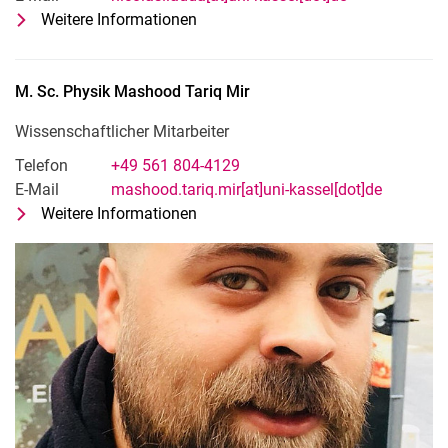
Weitere Informationen
zu M. Sc. Nano Nicolas Ladda
Wissenschaftlicher Mitarbeiter
M. Sc. Physik
Mashood Tariq
Mir
Wissenschaftlicher Mitarbeiter
Telefon
+49 561 804-4129
E-Mail
mashood.tariq.mir[at]uni-kassel[dot]de
Weitere Informationen
zu M. Sc. Physik Mashood Tariq Mi
Wissenschaftlicher Mitarbeiter