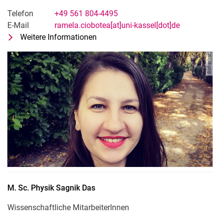
Telefon
+49 561 804-4495
E-Mail
ramela.ciobotea[at]uni-kassel[dot]de
Weitere Informationen
zu M. Sc. Physik Elena Ramela Cio
Wissenschaftliche MitarbeiterInnen
Bild: privat
M. Sc. Physik
Sagnik
Das
Wissenschaftliche MitarbeiterInnen