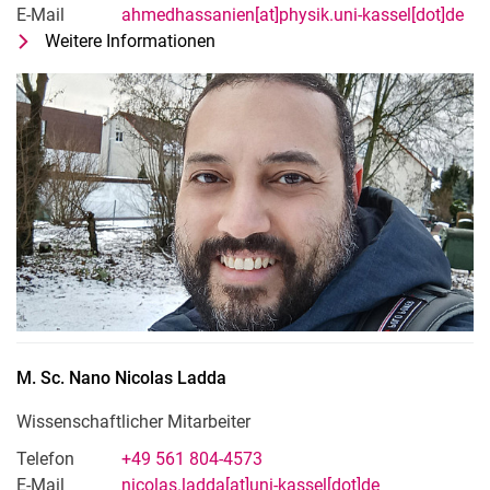
E-Mail
ahmedhassanien[at]physik.uni-kassel[dot]de
Weitere Informationen
zu M. Sc. Physik Ahmed Shehata 
Wissenschaftliche MitarbeiterInnen
M. Sc. Nano
Nicolas
Ladda
Wissenschaftlicher Mitarbeiter
Telefon
+49 561 804-4573
E-Mail
nicolas.ladda[at]uni-kassel[dot]de