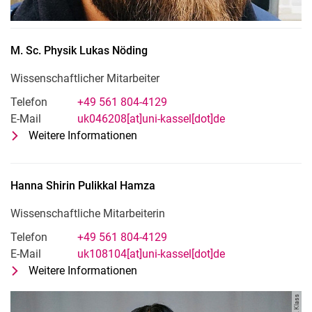
M. Sc. Physik
Lukas
Nöding
Wissenschaftlicher Mitarbeiter
Telefon
+49 561 804-4129
E-Mail
uk046208[at]uni-kassel[dot]de
Weitere Informationen
zu M. Sc. Physik Lukas Nöding
Wissenschaftlicher Mitarbeiter
Hanna Shirin
Pulikkal Hamza
Wissenschaftliche Mitarbeiterin
Telefon
+49 561 804-4129
E-Mail
uk108104[at]uni-kassel[dot]de
Weitere Informationen
zu Hanna Shirin Pulikkal Hamza
Wissenschaftliche Mitarbeiterin
Bild: E. Klass