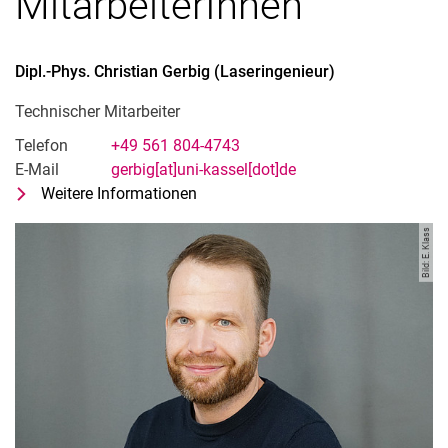
MitarbeiterInnen
Dipl.-Phys.
Christian
Gerbig
(
Laseringenieur
)
Technischer Mitarbeiter
Telefon
+49 561 804-4743
E-Mail
gerbig[at]uni-kassel[dot]de
Weitere Informationen
zu Dipl.-Phys. Christian Gerbig (Las
Technischer Mitarbeiter
Bild: E. Klass