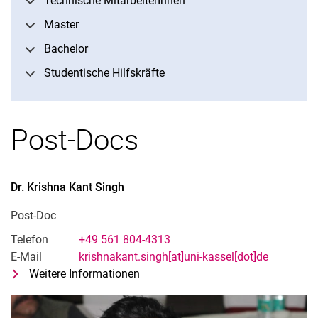
Technische MitarbeiterInnen
Auszeichnungen und Preise
Master
GastwissenschaftlerInnen
Bachelor
Studentische Hilfskräfte
Post-Docs
Dr.
Krishna Kant
Singh
Post-Doc
Telefon
+49 561 804-4313
E-Mail
krishnakant.singh[at]uni-kassel[dot]de
Weitere Informationen
zu Dr. Krishna Kant Singh
Post-Doc