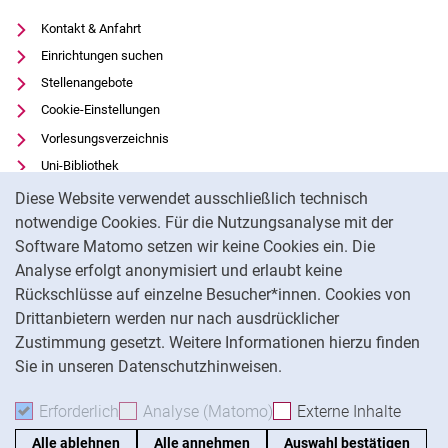
Kontakt & Anfahrt
Einrichtungen suchen
Stellenangebote
Cookie-Einstellungen
Vorlesungsverzeichnis
Uni-Bibliothek
Cookie-Hinweis
Moodle
Diese Website verwendet ausschließlich technisch
Panopto
notwendige Cookies. Für die Nutzungsanalyse mit der
Software Matomo setzen wir keine Cookies ein. Die
Datenschutz
Analyse erfolgt anonymisiert und erlaubt keine
Barrierefreiheit
Rückschlüsse auf einzelne Besucher*innen. Cookies von
Transparenter KI-Einsatz
Drittanbietern werden nur nach ausdrücklicher
Impressum
Zustimmung gesetzt. Weitere Informationen hierzu finden
Sie in unseren Datenschutzhinweisen.
Na
Erforderlich
Erforderliche Cookies akzeptieren
Analyse (Matomo)
Analyse-Cookies akzepti
Externe Inhalte
: Exte
Alle ablehnen
Alle annehmen
Auswahl bestätigen