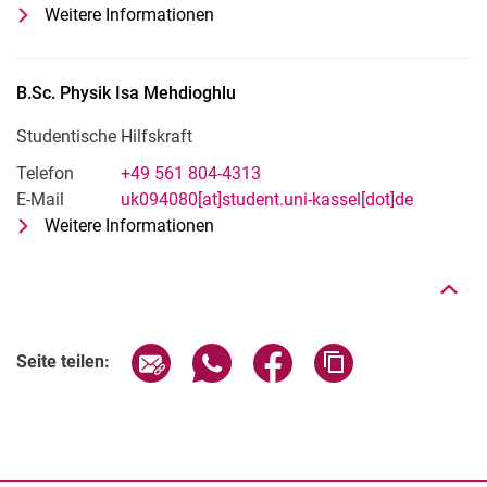
Weitere Informationen
zu Hier könnte Ihr Name stehen! Spr
Studentische Hilfskraft - Experiment
B.Sc. Physik
Isa
Mehdioghlu
Studentische Hilfskraft
Telefon
+49 561 804-4313
Nach oben
E-Mail
uk094080[at]student.uni-kassel[dot]de
Weitere Informationen
zu B.Sc. Physik Isa Mehdioghlu
Studentische Hilfskraft
Seite über E-Mail teilen
Seite über WhatsApp teilen (exter
Seite über Facebook teile
Adresse der Seite
Seite teilen: