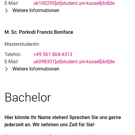
E-Mail
uk100295[at]student.uni-kassel[dot]de
Weitere Informationen
zu B. Sc. Gouta Pelesane
Masterstudent
M. Sc.
Porkodi
Francis Boniface
Masterstudentin
Telefon
+49 561 804-4313
E-Mail
uk098301[at]student.uni-kassel[dot]de
Weitere Informationen
zu M. Sc. Porkodi Francis Boniface
Masterstudentin
Bachelor
Hier könnte Ihr Name stehen!
Sprechen Sie uns gerne
jederzeit an. Wir nehmen uns Zeit für Sie!