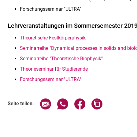
Forschungsseminar "ULTRA"
Lehrveranstaltungen im Sommersemester 201
Theoretische Festkörperphysik
Seminarreihe "Dynamical processes in solids and biol
Seminarreihe "Theoretische Biophysik"
Theorieseminar für Studierende
Forschungsseminar "ULTRA"
Seite über E-Mail teilen
Seite über WhatsApp teilen (exte
Seite über Facebook teil
Adresse der Sei
Seite teilen: