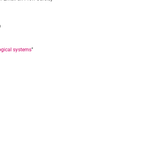
9
ogical systems
"
rner Link, öffnet neues Fenster)
en (externer Link, öffnet neues Fenster)
te kopieren