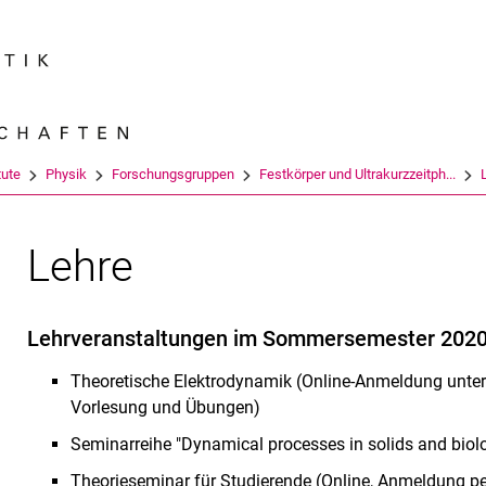
Springe direkt zu: Inhalt
Springe direkt zu: Suche
Springe direkt zu: Hauptnav
Suchmas
tute
Physik
Forschungsgruppen
Festkörper und Ultrakurzzeitph...
Lehre
Lehrveranstaltungen im Sommersemester 2020 
Theoretische Elektrodynamik (Online-Anmeldung unt
Vorlesung und Übungen)
Seminarreihe "Dynamical processes in solids and biolo
Theorieseminar für Studierende (Online, Anmeldung pe