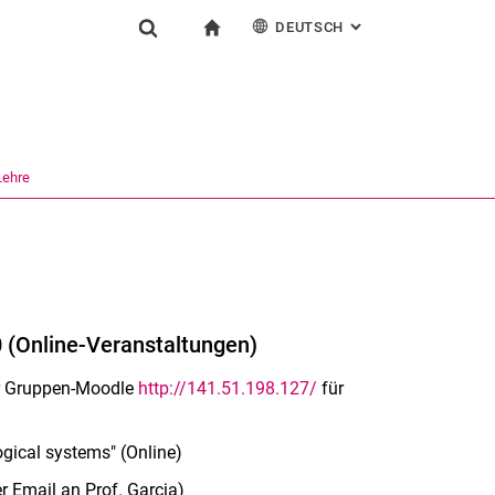
DEUTSCH
: ALTERNATIVE SEI
igation
zur Startseite
Suchformular
chine
English
Suchen (öffnet externen Link in einem neuen Fenst
Lehre
(Online-Veranstaltungen)
er Gruppen-Moodle
http://141.51.198.127/
für
gical systems" (Online)
r Email an Prof. Garcia)