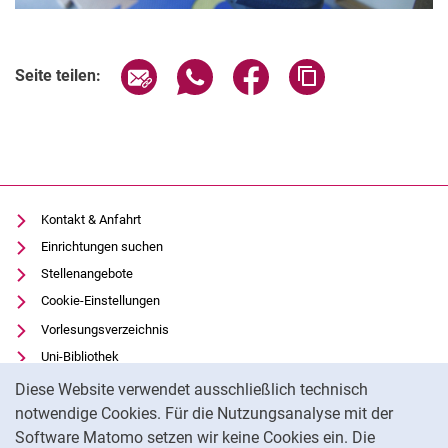
Seite über E-Mail teilen
Seite über WhatsApp teilen (exter
Seite über Facebook teile
Adresse der Seite
Seite teilen:
Kontakt & Anfahrt
Einrichtungen suchen
Stellenangebote
Cookie-Einstellungen
Vorlesungsverzeichnis
Uni-Bibliothek
Cookie-Hinweis
Moodle
Diese Website verwendet ausschließlich technisch
Panopto
notwendige Cookies. Für die Nutzungsanalyse mit der
Software Matomo setzen wir keine Cookies ein. Die
Datenschutz