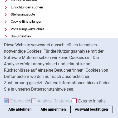
Kontakt & Anfahrt
Einrichtungen suchen
Stellenangebote
Cookie-Einstellungen
Vorlesungsverzeichnis
Uni-Bibliothek
Cookie-Hinweis
Moodle
Diese Website verwendet ausschließlich technisch
Panopto
notwendige Cookies. Für die Nutzungsanalyse mit der
Software Matomo setzen wir keine Cookies ein. Die
Datenschutz
Analyse erfolgt anonymisiert und erlaubt keine
Barrierefreiheit
Rückschlüsse auf einzelne Besucher*innen. Cookies von
Transparenter KI-Einsatz
Drittanbietern werden nur nach ausdrücklicher
Impressum
Zustimmung gesetzt. Weitere Informationen hierzu finden
Sie in unseren Datenschutzhinweisen.
Na
Erforderlich
Erforderliche Cookies akzeptieren
Analyse (Matomo)
Analyse-Cookies akzepti
Externe Inhalte
: Exte
Alle ablehnen
Alle annehmen
Auswahl bestätigen