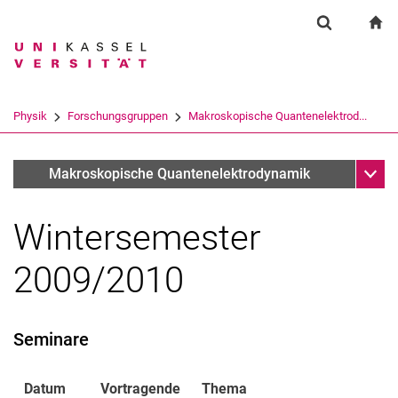
Springe direkt zu: Inhalt
Springe direkt zu: Suche
Springe direkt zu: Hauptnav
zu
Suchformul
Suchbegriff
Suchmaschine
Physik
Forschungsgruppen
Makroskopische Quantenelektrod...
Suchen (öffnet externen Link in einem 
Unter
Theoriekolloquium
Makroskopische Quantenelektrodynamik
Wintersemester
2009/2010
Seminare
Datum
Vortragende
Thema