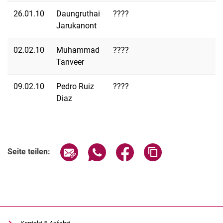
26.01.10
Daungruthai
????
Jarukanont
02.02.10
Muhammad
????
Tanveer
09.02.10
Pedro Ruiz
????
Diaz
Seite über E-Mail teilen
Seite über WhatsApp teilen (exter
Seite über Facebook teile
Adresse der Seite
Seite teilen: