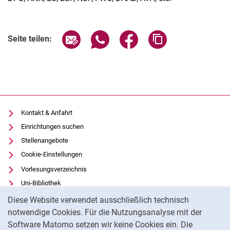
Seite über E-Mail teilen
Seite über WhatsApp teilen (exter
Seite über Facebook teile
Adresse der Seite
Seite teilen:
Kontakt & Anfahrt
Einrichtungen suchen
Stellenangebote
Cookie-Einstellungen
Vorlesungsverzeichnis
Uni-Bibliothek
Cookie-Hinweis
Moodle
Diese Website verwendet ausschließlich technisch
Panopto
notwendige Cookies. Für die Nutzungsanalyse mit der
Software Matomo setzen wir keine Cookies ein. Die
Datenschutz