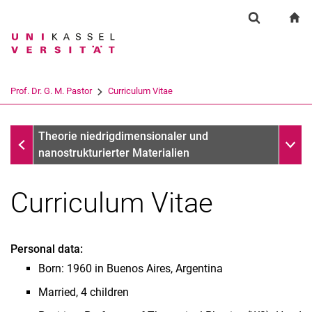
Springe direkt zu: Inhalt
Springe direkt zu: Suche
Springe direkt zu: Hauptnav
zu
Suchformul
Suchbegriff
Suchmaschine
Prof. Dr. G. M. Pastor
Curriculum Vitae
Suchen (öffnet externen Link in einem 
Prof. Dr. G. M. Pastor
Unter
Theorie niedrigdimensionaler und
nanostrukturierter Materialien
Curriculum Vitae
Curriculum Vitae
Personal data:
Fellowships and Awards
Born: 1960 in Buenos Aires, Argentina
List of selected Publications
Married, 4 children