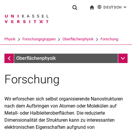
DEUTSCH
: AL
Springe direkt zu: Inhalt
Springe direkt zu: Suche
Springe direkt zu: Hauptnav
zur Startseite
Suchformular
Suchbegriff
English
Suchmaschine
Physik
Forschungsgruppen
Oberflächenphysik
Forschung
Suchen (öffnet externen Link in einem 
Forschungsgruppen
Unter
Oberflächenphysik
Forschung
Wir erforschen sich selbst organisierende Nanostrukturen
nach dem Aufbringen von Atomen oder Molekülen auf
Metall- oder Halbleiteroberflächen. Die reduzierte
Dimensionalität der Strukturen kann zu interessanten
elektronischen Eigenschaften aufgrund von