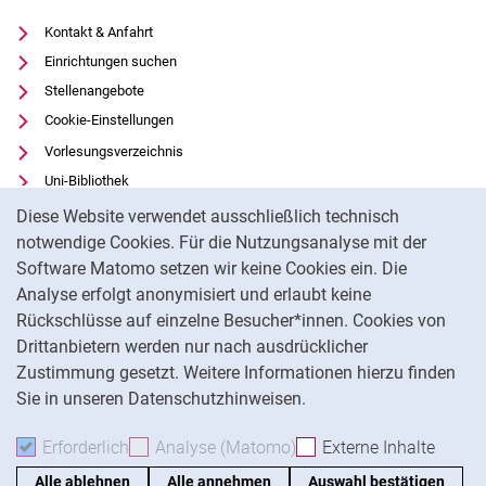
Kontakt & Anfahrt
Einrichtungen suchen
Stellenangebote
Cookie-Einstellungen
Vorlesungsverzeichnis
Uni-Bibliothek
Cookie-Hinweis
Moodle
Diese Website verwendet ausschließlich technisch
Panopto
notwendige Cookies. Für die Nutzungsanalyse mit der
Software Matomo setzen wir keine Cookies ein. Die
Datenschutz
Analyse erfolgt anonymisiert und erlaubt keine
Barrierefreiheit
Rückschlüsse auf einzelne Besucher*innen. Cookies von
Transparenter KI-Einsatz
Drittanbietern werden nur nach ausdrücklicher
Impressum
Zustimmung gesetzt. Weitere Informationen hierzu finden
Sie in unseren Datenschutzhinweisen.
Na
Erforderlich
Erforderliche Cookies akzeptieren
Analyse (Matomo)
Analyse-Cookies akzepti
Externe Inhalte
: Exte
Alle ablehnen
Alle annehmen
Auswahl bestätigen