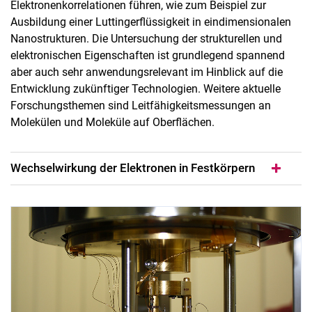
Elektronenkorrelationen führen, wie zum Beispiel zur
Experimentelle Methoden
Ausbildung einer Luttingerflüssigkeit in eindimensionalen
Blick ins STM-Labor
Nanostrukturen. Die Untersuchung der strukturellen und
elektronischen Eigenschaften ist grundlegend spannend
Aktuelle Projekte
aber auch sehr anwendungsrelevant im Hinblick auf die
Abgeschlossene Projekte
Entwicklung zukünftiger Technologien. Weitere aktuelle
Erfahrungsberichte
Forschungsthemen sind Leitfähigkeitsmessungen an
Molekülen und Moleküle auf Oberflächen.
Wechselwirkung der Elektronen in Festkörpern