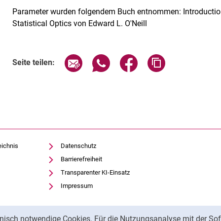
Parameter wurden folgendem Buch entnommen: Introductio
Statistical Optics von Edward L. O'Neill
Seite über E-Mail teilen
Seite über WhatsApp teilen (exte
Seite über Facebook teil
Adresse der Sei
Seite teilen:
eichnis
Datenschutz
Barrierefreiheit
Transparenter KI-Einsatz
Impressum
nisch notwendige Cookies. Für die Nutzungsanalyse mit der Sof