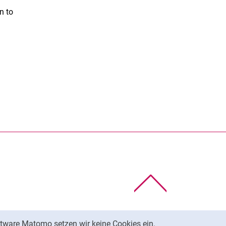
n to
rner Link, öffnet neues Fenster)
en (externer Link, öffnet neues Fenster)
te kopieren
Nach oben
tware Matomo setzen wir keine Cookies ein.