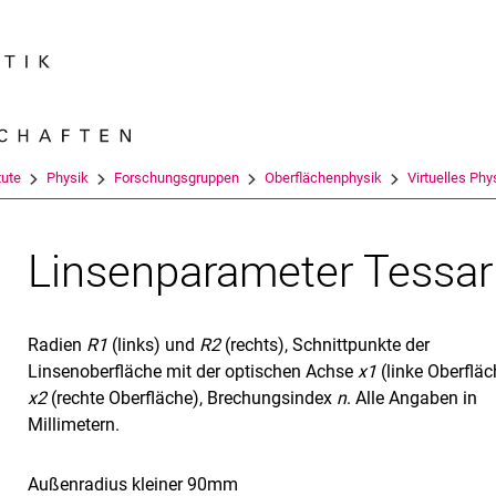
Springe direkt zu: Inhalt
Springe direkt zu: Suche
Springe direkt zu: Hauptnav
Suchmas
tute
Physik
Forschungsgruppen
Oberflächenphysik
Virtuelles Phy
Linsenparameter Tessar
Radien
R1
(links) und
R2
(rechts), Schnittpunkte der
Linsenoberfläche mit der optischen Achse
x1
(linke Oberfläc
x2
(rechte Oberfläche), Brechungsindex
n
. Alle Angaben in
Millimetern.
Außenradius kleiner 90mm