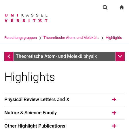
Springe direkt zu: Inhalt
Springe direkt zu: Suche
Springe direkt zu: Hauptnav
zu
Suchformul
Suchbegriff
Suchmaschine
Forschungsgruppen
Theoretische Atom- und Molekül...
Highlights
Suchen (öffnet externen Link in einem 
Forschungsgruppen
Unter
Theoretische Atom- und Molekülphysik
Highlights
Physical Review Letters and X
Nature & Science Family
Other Highlight Publications