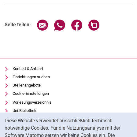
Seite über E-Mail teilen
Seite über WhatsApp teilen (exter
Seite über Facebook teile
Adresse der Seite
Seite teilen:
Kontakt & Anfahrt
Einrichtungen suchen
Stellenangebote
Cookie-Einstellungen
Vorlesungsverzeichnis
Uni-Bibliothek
Cookie-Hinweis
Moodle
Diese Website verwendet ausschließlich technisch
Panopto
notwendige Cookies. Für die Nutzungsanalyse mit der
Software Matomo setzen wir keine Cookies ein. Die
Datenschutz