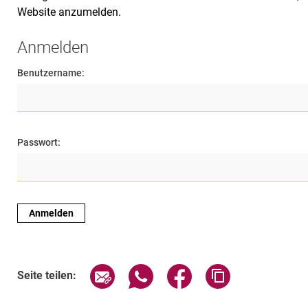
Website anzumelden.
Anmelden
Benutzername:
Passwort:
Seite über E-Mail teilen
Seite über WhatsApp teilen (exte
Seite über Facebook teil
Adresse der Sei
Seite teilen: