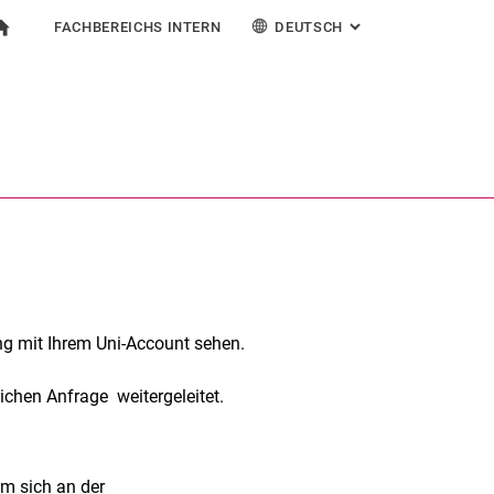
FACHBEREICHS INTERN
DEUTSCH
: ALTERNATIVE SEI
igation
zur Startseite
mular
chine
Für Beschäftigte
English
Suchen (öffnet externen Link in einem neuen Fenst
g mit Ihrem Uni-Account sehen.
lichen Anfrage weitergeleitet.
um sich an der