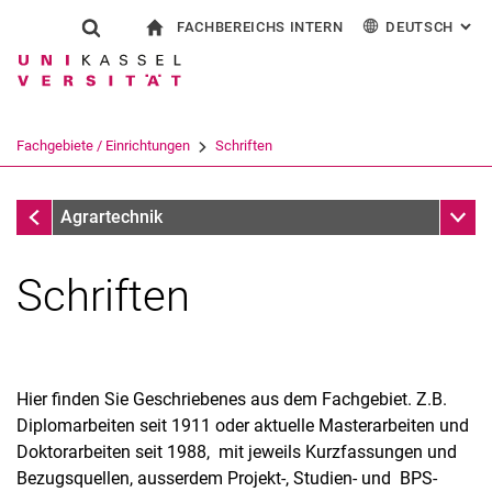
FACHBEREICHS INTERN
DEUTSCH
: AL
Springe direkt zu: Inhalt
Springe direkt zu: Suche
Springe direkt zu: Hauptnav
zur Startseite
Suchformular
Suchbegriff
Für Beschäftigte
English
Suchmaschine
Fachgebiete / Einrichtungen
Schriften
Suchen (öffnet externen Link in einem 
Fachgebiete / Einrichtungen
Unter
Agrartechnik
Schriften
Hier finden Sie Geschriebenes aus dem Fachgebiet. Z.B.
Diplomarbeiten seit 1911 oder aktuelle Masterarbeiten und
Doktorarbeiten seit 1988, mit jeweils Kurzfassungen und
Bezugsquellen, ausserdem Projekt-, Studien- und BPS-