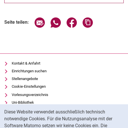
Seite über E-Mail teilen
Seite über WhatsApp teilen (exter
Seite über Facebook teile
Adresse der Seite
Seite teilen:
Kontakt & Anfahrt
Einrichtungen suchen
Stellenangebote
Cookie-Einstellungen
Vorlesungsverzeichnis
Uni-Bibliothek
Cookie-Hinweis
Moodle
Diese Website verwendet ausschließlich technisch
Panopto
notwendige Cookies. Für die Nutzungsanalyse mit der
Software Matomo setzen wir keine Cookies ein. Die
Datenschutz