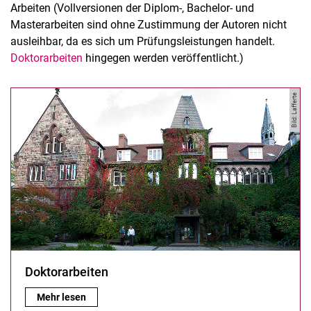
Arbeiten (Vollversionen der Diplom-, Bachelor- und
Masterarbeiten sind ohne Zustimmung der Autoren nicht
ausleihbar, da es sich um Prüfungsleistungen handelt.
Doktorarbeiten
hingegen werden veröffentlicht.)
Bild: Lafferte
Doktorarbeiten
Master-Bachelor-Diplomarbeiten
Projektarbeiten
Pressemitteilungen zum Fachgebiet
Buchveröffentlichungen
Doktorarbeiten
Doktorarbeiten:
Mehr lesen