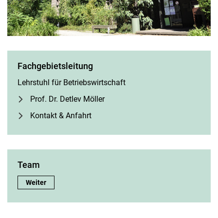
Fach­ge­biets­lei­tung
Lehrstuhl für Betriebswirtschaft
Prof. Dr. Detlev Möller
Kontakt & Anfahrt
Team
Team:
Weiter