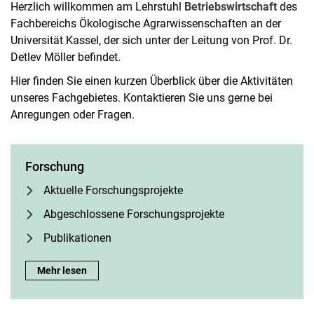
Herzlich willkommen am Lehrstuhl
Betriebswirtschaft
des
Fachbereichs Ökologische Agrarwissenschaften an der
Universität Kassel, der sich unter der Leitung von Prof. Dr.
Detlev Möller befindet.
Hier finden Sie einen kurzen Überblick über die Aktivitäten
unseres Fachgebietes. Kontaktieren Sie uns gerne bei
Anregungen oder Fragen.
Forschung
Ak­tu­el­le For­schungs­pro­jek­te
Ab­ge­schlos­se­ne For­schungs­pro­jek­te
Publikationen
Forschung:
Mehr lesen