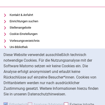
Kontakt & Anfahrt
Einrichtungen suchen
Stellenangebote
Cookie-Einstellungen
Vorlesungsverzeichnis
Uni-Bibliothek
Cookie-Hinweis
Moodle
Diese Website verwendet ausschließlich technisch
Panopto
notwendige Cookies. Für die Nutzungsanalyse mit der
Software Matomo setzen wir keine Cookies ein. Die
Datenschutz
Analyse erfolgt anonymisiert und erlaubt keine
Barrierefreiheit
Rückschlüsse auf einzelne Besucher*innen. Cookies von
Transparenter KI-Einsatz
Drittanbietern werden nur nach ausdrücklicher
Impressum
Zustimmung gesetzt. Weitere Informationen hierzu finden
Sie in unseren Datenschutzhinweisen.
Na
Erforderlich
Erforderliche Cookies akzeptieren
Analyse (Matomo)
Analyse-Cookies akzepti
Externe Inhalte
: Exte