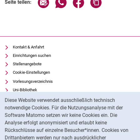
Seite über E-Mail teilen
Seite über WhatsApp teilen (exter
Seite über Facebook teile
Adresse der Seite
Seite teilen:
Kontakt & Anfahrt
Einrichtungen suchen
Stellenangebote
Cookie-Einstellungen
Vorlesungsverzeichnis
Uni-Bibliothek
Cookie-Hinweis
Moodle
Diese Website verwendet ausschließlich technisch
Panopto
notwendige Cookies. Für die Nutzungsanalyse mit der
Software Matomo setzen wir keine Cookies ein. Die
Datenschutz
Analyse erfolgt anonymisiert und erlaubt keine
Barrierefreiheit
Rückschlüsse auf einzelne Besucher*innen. Cookies von
Transparenter KI-Einsatz
Drittanbietern werden nur nach ausdrücklicher