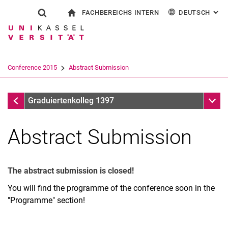
FACHBEREICHS INTERN
DEUTSCH
: AL
Springe direkt zu: Inhalt
Springe direkt zu: Suche
Springe direkt zu: Hauptnav
zur Startseite
Suchformular
Suchbegriff
Für Beschäftigte
English
Suchmaschine
Conference 2015
Abstract Submission
Suchen (öffnet externen Link in einem 
Conference 2015
Unter
Graduiertenkolleg 1397
Abstract Submission
The abstract submission is closed
!
You will find the programme of the conference soon in the
"Programme" section!