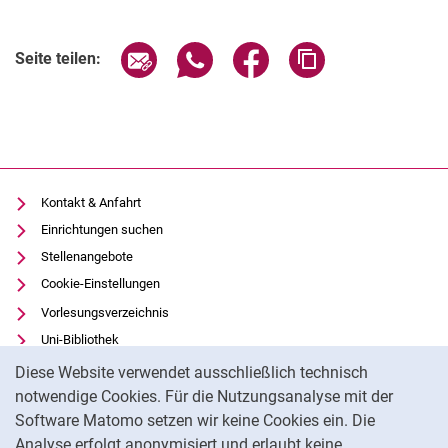
Seite über E-Mail teilen
Seite über WhatsApp teilen (exter
Seite über Facebook teile
Adresse der Seite
Seite teilen:
General Information
Programme
Registration
Abstract Submission
Venue and Accomodation
Kontakt & Anfahrt
Einrichtungen suchen
Stellenangebote
Cookie-Einstellungen
Vorlesungsverzeichnis
Uni-Bibliothek
Cookie-Hinweis
Moodle
Diese Website verwendet ausschließlich technisch
Panopto
notwendige Cookies. Für die Nutzungsanalyse mit der
Software Matomo setzen wir keine Cookies ein. Die
Datenschutz
Analyse erfolgt anonymisiert und erlaubt keine