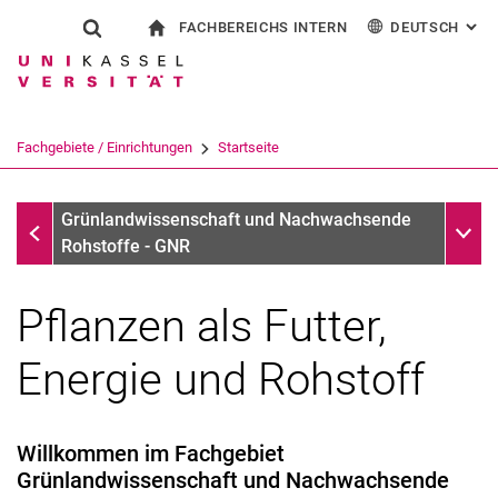
FACHBEREICHS INTERN
DEUTSCH
: AL
Springe direkt zu: Inhalt
Springe direkt zu: Suche
Springe direkt zu: Hauptnav
zur Startseite
Suchformular
Suchbegriff
Für Beschäftigte
English
Suchmaschine
Fachgebiete / Einrichtungen
Startseite
Suchen (öffnet externen Link in einem 
Fachgebiete / Einrichtungen
Unter
Grünlandwissenschaft und Nachwachsende
Rohstoffe - GNR
Pflanzen als Futter,
Energie und Rohstoff
Willkommen im Fachgebiet
Grünlandwissenschaft und Nachwachsende