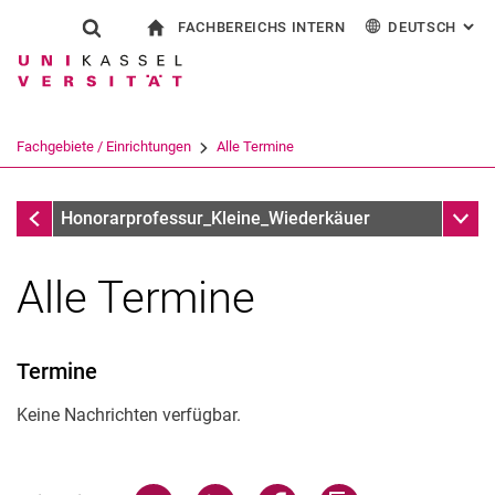
FACHBEREICHS INTERN
DEUTSCH
: AL
Springe direkt zu: Inhalt
Springe direkt zu: Suche
Springe direkt zu: Hauptnav
zur Startseite
Suchformular
Suchbegriff
Für Beschäftigte
English
Suchmaschine
Fachgebiete / Einrichtungen
Alle Termine
Suchen (öffnet externen Link in einem 
Infothek
Unter
Honorarprofessur_Kleine_Wiederkäuer
Alle Termine
Termine
Keine Nachrichten verfügbar.