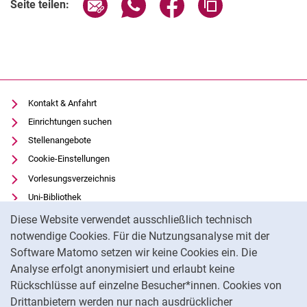
Seite über E-Mail teilen
Seite über WhatsApp teilen (exter
Seite über Facebook teile
Adresse der Seite
Seite teilen:
Kontakt & Anfahrt
Einrichtungen suchen
Stellenangebote
Cookie-Einstellungen
Vorlesungsverzeichnis
Uni-Bibliothek
Cookie-Hinweis
Moodle
Diese Website verwendet ausschließlich technisch
Panopto
notwendige Cookies. Für die Nutzungsanalyse mit der
Software Matomo setzen wir keine Cookies ein. Die
Datenschutz
Analyse erfolgt anonymisiert und erlaubt keine
Barrierefreiheit
Rückschlüsse auf einzelne Besucher*innen. Cookies von
Transparenter KI-Einsatz
Drittanbietern werden nur nach ausdrücklicher