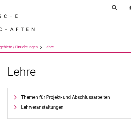
Springe direkt zu: Inhalt
Springe direkt zu: Suche
Springe direkt zu: Hauptnav
Suchfor
Suchmas
gebiete / Einrichtungen
Lehre
Lehre
Themen für Projekt- und Abschlussarbeiten
Lehrveranstaltungen