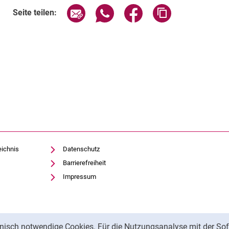
Seite über E-Mail teilen
Seite über WhatsApp teilen (exte
Seite über Facebook teil
Adresse der Sei
Seite teilen:
eichnis
Datenschutz
Barrierefreiheit
Impressum
nisch notwendige Cookies. Für die Nutzungsanalyse mit der Sof