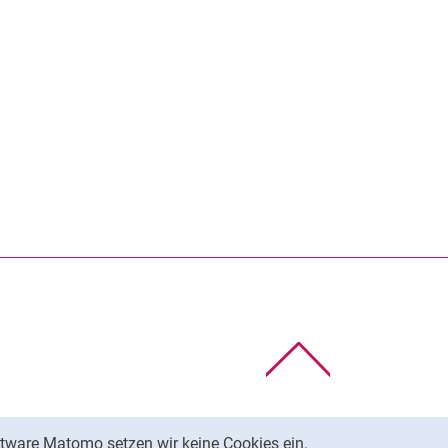
rner Link, öffnet neues Fenster)
en (externer Link, öffnet neues Fenster)
te kopieren
Nach oben
tware Matomo setzen wir keine Cookies ein.