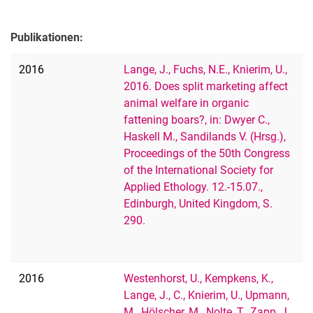
Publikationen:
2016
Lange, J., Fuchs, N.E., Knierim, U.,
2016. Does split marketing affect
animal welfare in organic
fattening boars?, in: Dwyer C.,
Haskell M., Sandilands V. (Hrsg.),
Proceedings of the 50th Congress
of the International Society for
Applied Ethology. 12.-15.07.,
Edinburgh, United Kingdom, S.
290.
2016
Westenhorst, U., Kempkens, K.,
Lange, J., C., Knierim, U., Upmann,
M., Hölscher, M., Nolte, T., Zapp, J.,