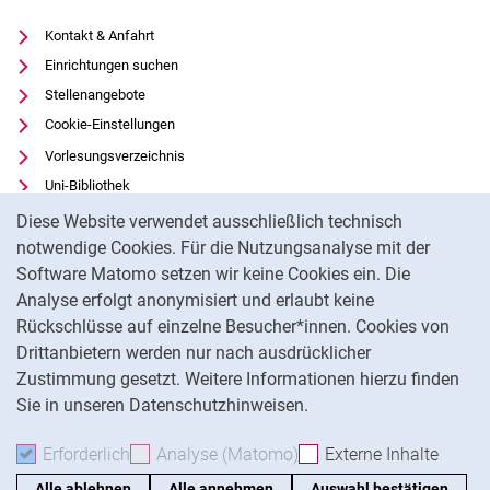
Kontakt & Anfahrt
Einrichtungen suchen
Stellenangebote
Cookie-Einstellungen
Vorlesungsverzeichnis
Uni-Bibliothek
Cookie-Hinweis
Moodle
Diese Website verwendet ausschließlich technisch
Panopto
notwendige Cookies. Für die Nutzungsanalyse mit der
Software Matomo setzen wir keine Cookies ein. Die
Datenschutz
Analyse erfolgt anonymisiert und erlaubt keine
Barrierefreiheit
Rückschlüsse auf einzelne Besucher*innen. Cookies von
Transparenter KI-Einsatz
Drittanbietern werden nur nach ausdrücklicher
Impressum
Zustimmung gesetzt. Weitere Informationen hierzu finden
Sie in unseren Datenschutzhinweisen.
Na
Erforderlich
Erforderliche Cookies akzeptieren
Analyse (Matomo)
Analyse-Cookies akzepti
Externe Inhalte
: Exte
Alle ablehnen
Alle annehmen
Auswahl bestätigen