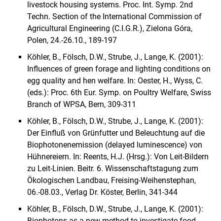
livestock housing systems. Proc. Int. Symp. 2nd
Techn. Section of the International Commission of
Agricultural Engineering (C.I.G.R.), Zielona Góra,
Polen, 24.-26.10., 189-197
Köhler, B., Fölsch, D.W., Strube, J., Lange, K. (2001):
Influences of green forage and lighting conditions on
egg quality and hen welfare. In: Oester, H., Wyss, C.
(eds.): Proc. 6th Eur. Symp. on Poultry Welfare, Swiss
Branch of WPSA, Bern, 309-311
Köhler, B., Fölsch, D.W., Strube, J., Lange, K. (2001):
Der Einfluß von Grünfutter und Beleuchtung auf die
Biophotonenemission (delayed luminescence) von
Hühnereiern. In: Reents, H.J. (Hrsg.): Von Leit-Bildern
zu Leit-Linien. Beitr. 6. Wissenschaftstagung zum
Ökologischen Landbau, Freising-Weihenstephan,
06.-08.03., Verlag Dr. Köster, Berlin, 341-344
Köhler, B., Fölsch, D.W., Strube, J., Lange, K. (2001):
Biophotons as a new method to investigate food