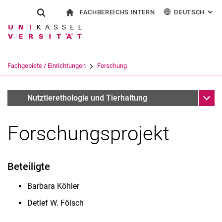
FACHBEREICHS INTERN
DEUTSCH
: AL
Springe direkt zu: Inhalt
Springe direkt zu: Suche
Springe direkt zu: Hauptnav
zur Startseite
Suchformular
Suchbegriff
Für Beschäftigte
English
Suchmaschine
Fachgebiete / Einrichtungen
Forschung
Suchen (öffnet externen Link in einem 
Unter
Forschungsprojekte
Nutztierethologie und Tierhaltung
Forschungsprojekt
Beteiligte
Drittmittelprojekte
Barbara Köhler
Andere Projekte
Detlef W. Fölsch
Forschungspreise