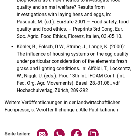
quality and animal welfare? Results from
investigations with laying hens and eggs, In:
Pasquali, M. (ed.): EurSafe 2001 – Food safety, food
quality and food ethics. – Preprints 3rd Cong. Eur.
Soc. Agric. Food Ethics, Florenz, Italien, 03.-05.10.
Köhler, B., Fölsch, D.W., Strube, J., Lange, K. (2000):
The influence of housing systems on the egg quality
under particular consideration of the elements fresh
grass and lighting conditions. In: Alföldi, T., Lockeretz,
W., Niggli, U. (eds.): Proc.13th Int. IFOAM Conf. (Int.
Fed. Org. Agr. Movements), Basel, 28.-31.08., vdf
Hochschulverlag, Zürich, 289-292
Weitere Veröffentlichungen in der landwirtschaftlichen
Fachpresse, s. Veröffentlichungen: Alle Publikationen
Seite über E-Mail teilen
Seite über WhatsApp teilen (exter
Seite über Facebook teile
Adresse der Seite
Seite teilen: