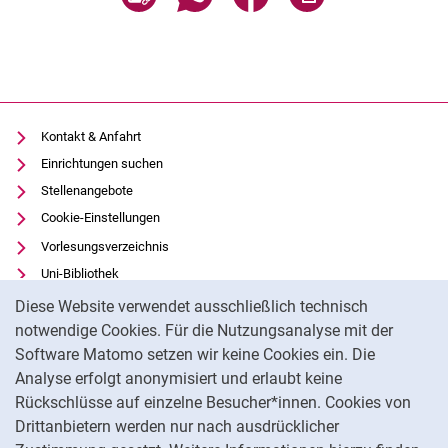
Kontakt & Anfahrt
Einrichtungen suchen
Stellenangebote
Cookie-Einstellungen
Vorlesungsverzeichnis
Uni-Bibliothek
Cookie-Hinweis
Moodle
Diese Website verwendet ausschließlich technisch
Panopto
notwendige Cookies. Für die Nutzungsanalyse mit der
Software Matomo setzen wir keine Cookies ein. Die
Datenschutz
Analyse erfolgt anonymisiert und erlaubt keine
Barrierefreiheit
Rückschlüsse auf einzelne Besucher*innen. Cookies von
Transparenter KI-Einsatz
Drittanbietern werden nur nach ausdrücklicher
Impressum