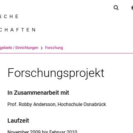
Springe direkt zu: Inhalt
Springe direkt zu: Suche
Springe direkt zu: Hauptnav
Suchfor
Suchmas
gebiete / Einrichtungen
Forschung
Forschungsprojekt
In Zusammenarbeit mit
Prof. Robby Andersson, Hochschule Osnabrück
Laufzeit
November 2009 bis Februar 2010