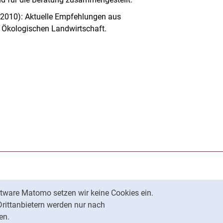
U. (2010): Aktuelle Empfehlungen aus
 Ökologischen Landwirtschaft.
rner Link, öffnet neues Fenster)
en (externer Link, öffnet neues Fenster)
te kopieren
tware Matomo setzen wir keine Cookies ein.
Nach oben
Drittanbietern werden nur nach
en.