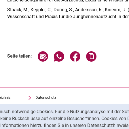
Staack, M., Keppler, C., Döring, S., Andersson, R., Knierim, 
Wissenschaft und Praxis für die Junghennenaufzucht in der
Seite über E-Mail teilen
Seite über WhatsApp teilen (exte
Seite über Facebook teil
Adresse der Sei
Seite teilen:
eichnis
Datenschutz
Barrierefreiheit
nisch notwendige Cookies. Für die Nutzungsanalyse mit der Sof
Transparenter KI-Einsatz
t keine Rückschlüsse auf einzelne Besucher*innen. Cookies von 
Impressum
Informationen hierzu finden Sie in unseren Datenschutzhinweis