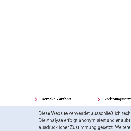
Kontakt & Anfahrt
Vorlesungsverz
Einrichtungen suchen
Uni-Bibliothek
Cookie-Hinweis
Diese Website verwendet ausschließlich tech
Stellenangebote
Moodle
Die Analyse erfolgt anonymisiert und erlaub
Cookie-Einstellungen
Panopto
ausdrücklicher Zustimmung gesetzt. Weitere 