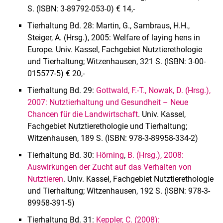
S. (ISBN: 3-89792-053-0) € 14,-
Tierhaltung Bd. 28: Martin, G., Sambraus, H.H.,
Steiger, A. (Hrsg.), 2005: Welfare of laying hens in
Europe. Univ. Kassel, Fachgebiet Nutztierethologie
und Tierhaltung; Witzenhausen, 321 S. (ISBN: 3-00-
015577-5) € 20,-
Tierhaltung Bd. 29:
Gottwald, F.-T., Nowak, D.
(Hrsg.),
2007: Nutztierhaltung und Gesundheit – Neue
Chancen für die Landwirtschaft
. Univ. Kassel,
Fachgebiet Nutztierethologie und Tierhaltung;
Witzenhausen, 189 S. (ISBN: 978-3-89958-334-2)
Tierhaltung Bd. 30:
Hörning
,
B. (Hrsg.), 2008:
Auswirkungen der Zucht auf das Verhalten von
Nutztieren
. Univ. Kassel, Fachgebiet Nutztierethologie
und Tierhaltung; Witzenhausen, 192 S. (ISBN: 978-3-
89958-391-5)
Tierhaltung Bd. 31:
Keppler, C. (2008):