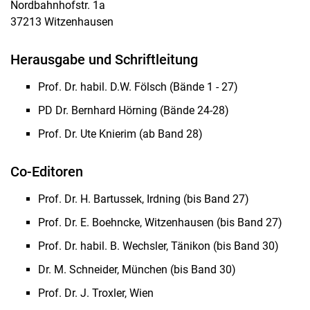
Nordbahnhofstr. 1a
Bücher & Buchbeiträge
37213 Witzenhausen
Wissenschaftliche Zeitschriften
Dissertationen & Habilitationen
Herausgabe und Schriftleitung
Forschungsberichte / Gutachten
Prof. Dr. habil. D.W. Fölsch (Bände 1 - 27)
Kongressberichte
PD Dr. Bernhard Hörning (Bände 24-28)
Weitere Fachveröffentlichungen
Schriftenreihe Tierhaltung
Prof. Dr. Ute Knierim (ab Band 28)
Co-Editoren
Prof. Dr. H. Bartussek, Irdning (bis Band 27)
Prof. Dr. E. Boehncke, Witzenhausen (bis Band 27)
Prof. Dr. habil. B. Wechsler, Tänikon (bis Band 30)
Dr. M. Schneider, München (bis Band 30)
Prof. Dr. J. Troxler, Wien