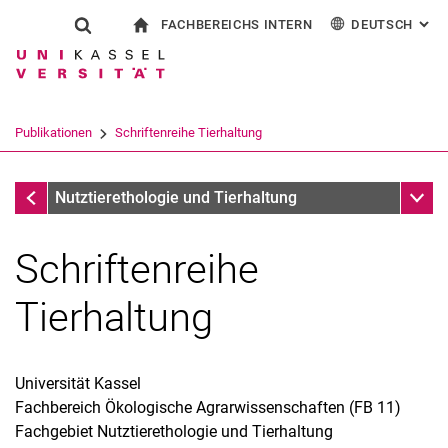
FACHBEREICHS INTERN
DEUTSCH
: AL
Springe direkt zu: Inhalt
Springe direkt zu: Suche
Springe direkt zu: Hauptnav
zur Startseite
Suchformular
Suchbegriff
Für Beschäftigte
English
Suchmaschine
Publikationen
Schriftenreihe Tierhaltung
Suchen (öffnet externen Link in einem 
Publikationen
Unter
Nutztierethologie und Tierhaltung
Schriftenreihe
Tierhaltung
Universität Kassel
Fachbereich Ökologische Agrarwissenschaften (FB 11)
Fachgebiet Nutztierethologie und Tierhaltung