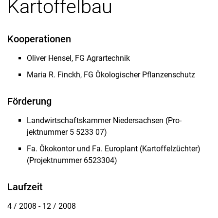
Kartoffelbau
Forschungsschwerpunkte
Assoziierte Schwerpunkte
Kooperationen
Laufende Projekte
Abgeschlossene Projekte
Oliver Hensel, FG Agrartechnik
Maria R. Finckh, FG Ökologischer Pflanzenschutz
Förderung
Landwirtschaftskammer Niedersachsen (Pro­
jektnummer 5 5233 07)
Fa. Ökokontor und Fa. Europlant (Kartoffelzüch­ter)
(Projektnummer 6523304)
Laufzeit
4 / 2008 - 12 / 2008