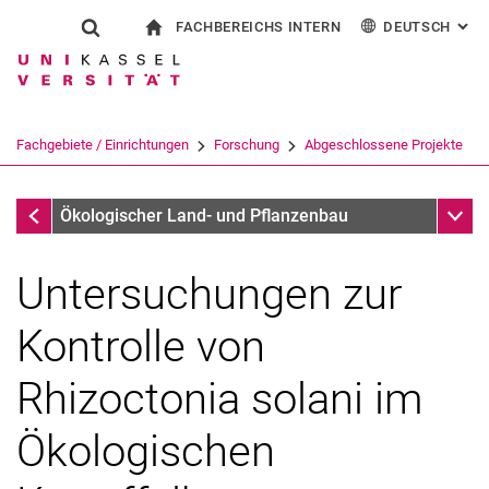
FACHBEREICHS INTERN
DEUTSCH
: AL
Springe direkt zu: Inhalt
Springe direkt zu: Suche
Springe direkt zu: Hauptnav
zur Startseite
Suchformular
Suchbegriff
Für Beschäftigte
English
Suchmaschine
Fachgebiete / Einrichtungen
Forschung
Abgeschlossene Projekte
Suchen (öffnet externen Link in einem 
Abgeschlossene Projekte
Unter
Ökologischer Land- und Pflanzenbau
Untersuchungen zur
Kontrolle von
Rhizoctonia solani im
Ökologi­schen