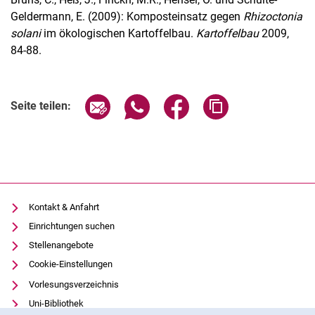
Geldermann, E. (2009): Komposteinsatz gegen
Rhizoctonia
solani
im ökologischen Kartoffelbau.
Kartoffelbau
2009,
84-88.
Seite über E-Mail teilen
Seite über WhatsApp teilen (exter
Seite über Facebook teile
Adresse der Seite
Seite teilen:
Kontakt & Anfahrt
Einrichtungen suchen
Stellenangebote
Cookie-Einstellungen
Vorlesungsverzeichnis
Uni-Bibliothek