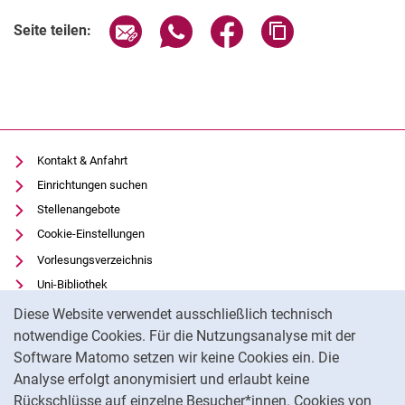
Seite über E-Mail teilen
Seite über WhatsApp teilen (exter
Seite über Facebook teile
Adresse der Seite
Seite teilen:
Kontakt & Anfahrt
Einrichtungen suchen
Stellenangebote
Cookie-Einstellungen
Vorlesungsverzeichnis
Uni-Bibliothek
Cookie-Hinweis
Moodle
Diese Website verwendet ausschließlich technisch
Panopto
notwendige Cookies. Für die Nutzungsanalyse mit der
Software Matomo setzen wir keine Cookies ein. Die
Datenschutz
Analyse erfolgt anonymisiert und erlaubt keine
Barrierefreiheit
Rückschlüsse auf einzelne Besucher*innen. Cookies von