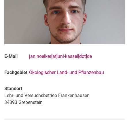
E-Mail
jan.noelker[at]uni-kassel[dot]de
Fachgebiet
Ökologischer Land- und Pflanzenbau
Standort
Lehr- und Versuchsbetrieb Frankenhausen
34393
Grebenstein