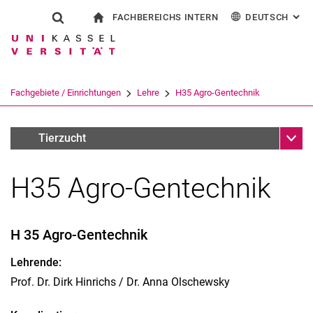
FACHBEREICHS INTERN
DEUTSCH
: AL
Springe direkt zu: Inhalt
Springe direkt zu: Suche
Springe direkt zu: Hauptnav
zur Startseite
Suchformular
Suchbegriff
Für Beschäftigte
English
Suchmaschine
Fachgebiete / Einrichtungen
Lehre
H35 Agro-Gentechnik
Suchen (öffnet externen Link in einem 
Unter
Lehrveranstaltungen Wintersemester
Tierzucht
H35 Agro-Gentechnik
H 35 Agro-Gentechnik
Lehrende:
Prof. Dr. Dirk Hinrichs / Dr. Anna Olschewsky