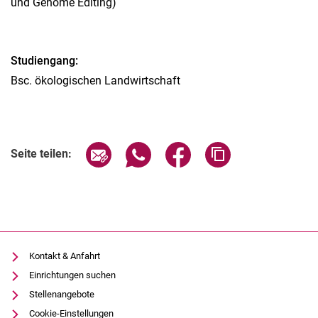
und Genome Editing)
Studiengang:
Bsc. ökologischen Landwirtschaft
Seite über E-Mail teilen
Seite über WhatsApp teilen (exter
Seite über Facebook teile
Adresse der Seite
Seite teilen:
Kontakt & Anfahrt
Einrichtungen suchen
Stellenangebote
Cookie-Einstellungen