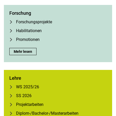
Forschung
For­schungs­pro­jek­te
Habilitationen
Promotionen
Forschung:
Mehr lesen
Lehre
WS 2025/26
SS 2026
Projektarbeiten
Diplom-/Bachelor-/Masterarbeiten