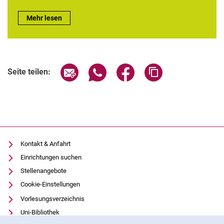
Lehre:
Mehr lesen
Seite über E-Mail teilen
Seite über WhatsApp teilen (exter
Seite über Facebook teile
Adresse der Seite
Seite teilen:
Kontakt & Anfahrt
Einrichtungen suchen
Stellenangebote
Cookie-Einstellungen
Vorlesungsverzeichnis
Uni-Bibliothek
Cookie-Hinweis