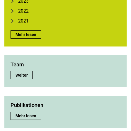
2023
2022
2021
Statistikschulungen:
Mehr lesen
Team
Team:
Weiter
Publikationen
Publikationen:
Mehr lesen