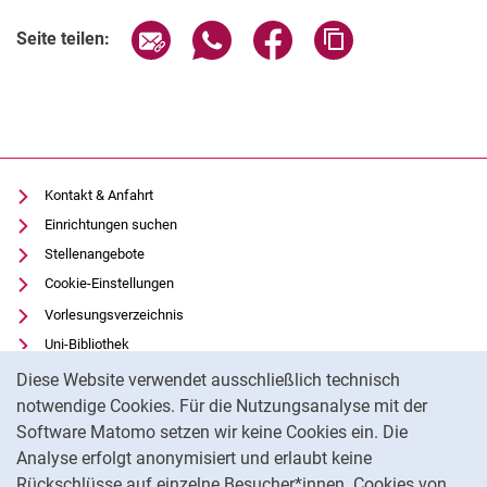
Seite über E-Mail teilen
Seite über WhatsApp teilen (exter
Seite über Facebook teile
Adresse der Seite
Seite teilen:
Kontakt & Anfahrt
Einrichtungen suchen
Stellenangebote
Cookie-Einstellungen
Vorlesungsverzeichnis
Uni-Bibliothek
Cookie-Hinweis
Moodle
Diese Website verwendet ausschließlich technisch
Panopto
notwendige Cookies. Für die Nutzungsanalyse mit der
Software Matomo setzen wir keine Cookies ein. Die
Datenschutz
Analyse erfolgt anonymisiert und erlaubt keine
Barrierefreiheit
Rückschlüsse auf einzelne Besucher*innen. Cookies von