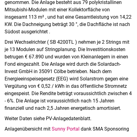
genommen. Die Anlage besteht aus 79 polykristallinen
TunnelTrockner
Mitsubishi-Modulen mit einer Kollektorfläche von
SolarReflektor
insgesamt 113 m² , und hat eine Gesamtleistung von 14,22
KW. Die Dachneigung beträgt 30 °, die Dachfläche ist nach
ForschungsHalle
Südost ausgerichtet .
Drei Wechselrichter ( SB 4200TL ) nehmen je 2 Strings mit
je 13 Modulen auf Stringplanung. Die Investitionskosten
betrugen € 67.890 und wurden von Kleinanlegern in einen
Fond eingezahlt. Die Anlage wird durch die Solardach-
Invest GmbH in 35091 Cölbe betrieben. Nach dem
Energieeinspeisegesetz (EEG) wird Solarstrom gegen eine
Vergütung von € 0,52 / kWh in das öffentliche Stromnetz
eingespeist. Die Rendite beträgt voraussichtlich zwischen 4
- 6%. Die Anlage ist voraussichtlich nach 15 Jahren
finanziell und nach 2,5 Jahren energetisch amortisiert.
Weiter Daten siehe PV-Anlagedatenblatt.
Anlagenübersicht mit
Sunny Portal
dank SMA Sponsoring