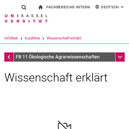
FACHBEREICHS INTERN
DEUTSCH
: AL
Springe direkt zu: Inhalt
Springe direkt zu: Suche
Springe direkt zu: Hauptnav
zur Startseite
Suchformular
Suchbegriff
Für Beschäftigte
English
Suchmaschine
Infothek
Kurzfilme
Wissenschaft erklärt
Suchen (öffnet externen Link in einem 
Kurzfilme
Unter
FB 11 Ökologische Agrarwissenschaften
Wissenschaft erklärt