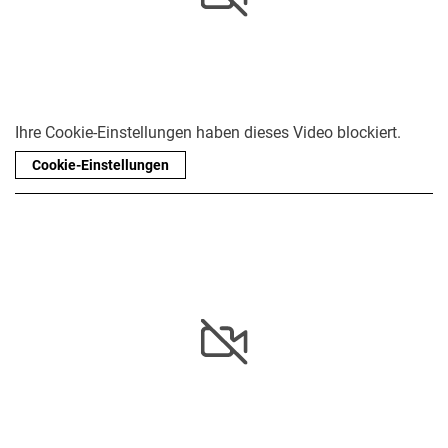
Ihre Cookie-Einstellungen haben dieses Video blockiert.
Cookie-Einstellungen
Kurzfilme
Wissenschaft erklärt
Filme zum Studium und Studienort
Filme zu Lehr- und Forschungseinrichtungen
Filme zum Berufsfeld Agrar
Englischsprachige Filme
Medienbeiträge
Jahresberichte
Absolvent:innen-Jahrgänge
Abgeschlossene Promotionen