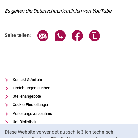
Es gelten die Datenschutzrichtlinien von YouTube.
Seite über E-Mail teilen
Seite über WhatsApp teilen (exter
Seite über Facebook teile
Adresse der Seite
Seite teilen:
Kontakt & Anfahrt
Einrichtungen suchen
Stellenangebote
Cookie-Einstellungen
Vorlesungsverzeichnis
Uni-Bibliothek
Cookie-Hinweis
Moodle
Diese Website verwendet ausschließlich technisch