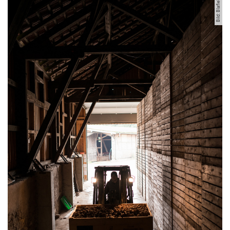
Bild: Blafield
Kurzfilme
Medienbeiträge
Jahresberichte
Absolvent:innen-Jahrgänge
Abgeschlossene Promotionen
Pressearchiv
Geschichte des Fachbereich Ökologische Agrarwissenschaften
Witzenhausen und der Kolonialismus