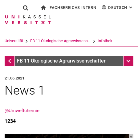
FACHBEREICHS INTERN
DEUTSCH
: AL
Springe direkt zu: Inhalt
Springe direkt zu: Suche
Springe direkt zu: Hauptnav
zur Startseite
Suchformular
Suchbegriff
Für Beschäftigte
English
Suchmaschine
Universität
FB 11 Ökologische Agrarwissens...
Infothek
Suchen (öffnet externen Link in einem 
Infothek
Unter
FB 11 Ökologische Agrarwissenschaften
21.06.2021
News 1
@Umweltchemie
1234