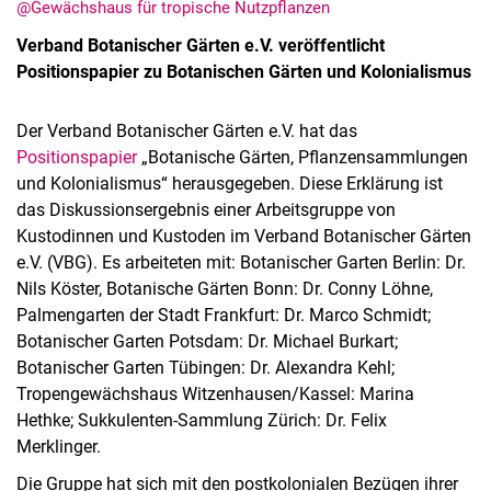
@Gewächshaus für tropische Nutzpflanzen
Verband Botanischer Gärten e.V. veröffentlicht
Positionspapier zu Botanischen Gärten und Kolonialismus
Der Verband Botanischer Gärten e.V. hat das
Positionspapier
„Botanische Gärten, Pflanzensammlungen
und Kolonialismus“ herausgegeben. Diese Erklärung ist
Kurzfilme
das Diskussionsergebnis einer Arbeitsgruppe von
Medienbeiträge
Kustodinnen und Kustoden im Verband Botanischer Gärten
Jahresberichte
e.V. (VBG). Es arbeiteten mit: Botanischer Garten Berlin: Dr.
Nils Köster, Botanische Gärten Bonn: Dr. Conny Löhne,
Absolvent:innen-Jahrgänge
Palmengarten der Stadt Frankfurt: Dr. Marco Schmidt;
Abgeschlossene Promotionen
Botanischer Garten Potsdam: Dr. Michael Burkart;
Pressearchiv
Botanischer Garten Tübingen: Dr. Alexandra Kehl;
Geschichte des Fachbereich Ökologische Agrarwissenschaften
Tropengewächshaus Witzenhausen/Kassel: Marina
Witzenhausen und der Kolonialismus
Hethke; Sukkulenten-Sammlung Zürich: Dr. Felix
Merklinger.
Die Gruppe hat sich mit den postkolonialen Bezügen ihrer