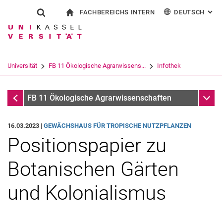
FACHBEREICHS INTERN
DEUTSCH
: AL
Springe direkt zu: Inhalt
Springe direkt zu: Suche
Springe direkt zu: Hauptnav
zur Startseite
Suchformular
Suchbegriff
Für Beschäftigte
English
Suchmaschine
Universität
FB 11 Ökologische Agrarwissens...
Infothek
Suchen (öffnet externen Link in einem 
Infothek
Unter
FB 11 Ökologische Agrarwissenschaften
16.03.2023 |
GE­WÄCHS­HAUS FÜR TRO­PI­SCHE NUTZ­PFLAN­ZEN
Positionspapier zu
Botanischen Gärten
und Kolonialismus