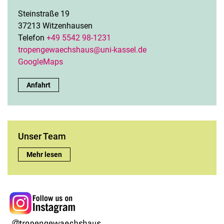
Steinstraße 19
37213 Witzenhausen
Telefon
+49 5542 98-1231
tropengewaechshaus@uni-kassel.de
GoogleMaps
Kontakt:
Anfahrt
Unser Team
Unser Team:
Mehr lesen