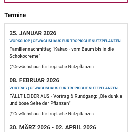
Termine
25.
JANUAR 2026
WORKSHOP | GE­WÄCHS­HAUS FÜR TRO­PI­SCHE NUTZ­PFLAN­ZEN
Familiennachmittag "Kakao - vom Baum bis in die
Schokocreme"
@Gewächshaus für tropische Nutzpflanzen
08.
FEBRUAR 2026
VORTRAG | GE­WÄCHS­HAUS FÜR TRO­PI­SCHE NUTZ­PFLAN­ZEN
FÄLLT LEIDER AUS - Vortrag & Rundgang: „Die dunkle
und böse Seite der Pflanzen“
@Gewächshaus für tropische Nutzpflanzen
30.
MÄRZ 2026 -
02.
APRIL 2026