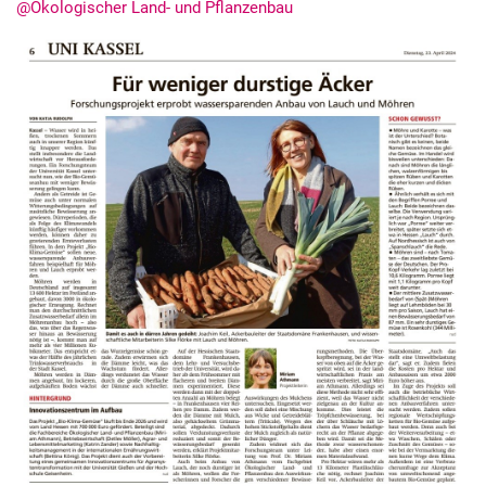
@Ökologischer Land- und Pflanzenbau
Kurzfilme
Medienbeiträge
Jahresberichte
Absolvent:innen-Jahrgänge
Abgeschlossene Promotionen
Pressearchiv
Geschichte des Fachbereich Ökologische Agrarwissenschaften
Witzenhausen und der Kolonialismus