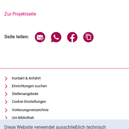
Zur Projektseite
Seite über E-Mail teilen
Seite über WhatsApp teilen (exter
Seite über Facebook teile
Adresse der Seite
Seite teilen:
Kontakt & Anfahrt
Einrichtungen suchen
Stellenangebote
Cookie-Einstellungen
Vorlesungsverzeichnis
Uni-Bibliothek
Cookie-Hinweis
Moodle
Diese Website verwendet ausschließlich technisch