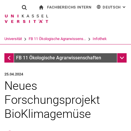
FACHBEREICHS INTERN
DEUTSCH
: AL
Springe direkt zu: Inhalt
Springe direkt zu: Suche
Springe direkt zu: Hauptnav
zur Startseite
Suchformular
Suchbegriff
Für Beschäftigte
English
Suchmaschine
Universität
FB 11 Ökologische Agrarwissens...
Infothek
Suchen (öffnet externen Link in einem 
Infothek
Unter
FB 11 Ökologische Agrarwissenschaften
25.04.2024
Neues
Forschungsprojekt
BioKlimagemüse