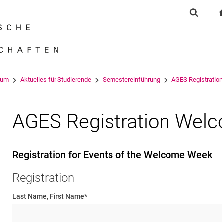
Springe direkt zu: Inhalt
Springe direkt zu: Suche
Springe direkt zu: Hauptnav
Suchfor
Suchmas
ium
Aktuelles für Studierende
Semestereinführung
AGES Registrati
AGES Registration Wel
Registration for Events of the Welcome Week
Registration
Last Name, First Name
*