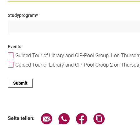
Studyprogram
*
Events
Guided Tour of Library and CIP-
Guided Tour of Library and CIP-
Seite über E-Mail teilen
Seite über WhatsApp teilen (exte
Seite über Facebook teil
Adresse der Sei
Seite teilen: