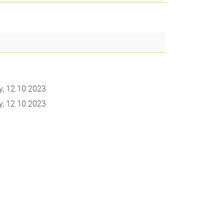
Pool Group 1 on Thursday, 12.10.2023
Pool Group 2 on Thursday, 12.10.2023
rner Link, öffnet neues Fenster)
en (externer Link, öffnet neues Fenster)
te kopieren