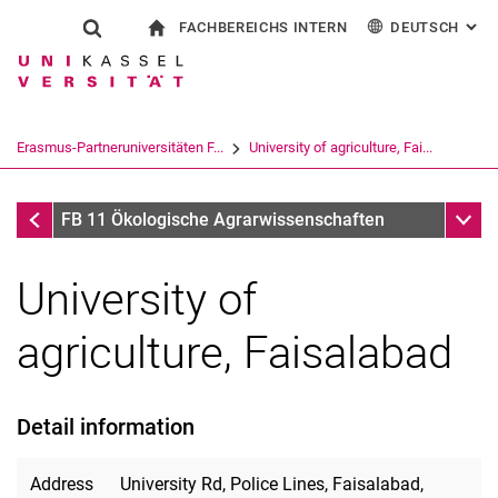
FACHBEREICHS INTERN
DEUTSCH
: AL
Springe direkt zu: Inhalt
Springe direkt zu: Suche
Springe direkt zu: Hauptnav
zur Startseite
Suchformular
Suchbegriff
Für Beschäftigte
English
Suchmaschine
Erasmus-Partneruniversitäten F...
University of agriculture, Fai...
Suchen (öffnet externen Link in einem 
Erasmus-Partneruniversitäten FB11 außerhalb EU
Unter
FB 11 Ökologische Agrarwissenschaften
University of
agriculture, Faisalabad
Aktuelles für Studierende
Detail information
Projektstudium
Prüfungen
Address
University Rd, Police Lines, Faisalabad,