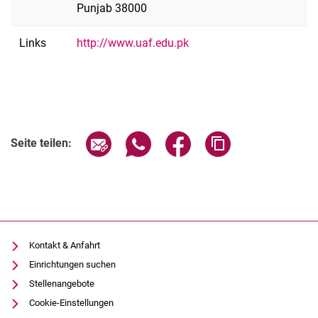
Ins Ausland gehen
Punjab 38000
Erasmus-Partner
Erasmus-Partneruniversitäten FB11 außerhalb EU
Links
http://www.uaf.edu.pk
FUM-UK Agroecology
Aus dem Ausland kommend
E-Learning
Lehrexporte
Seite über E-Mail teilen
Seite über WhatsApp teilen (exter
Seite über Facebook teile
Adresse der Seite
Qualitätssicherung
Seite teilen:
Kontakt & Anfahrt
Einrichtungen suchen
Stellenangebote
Cookie-Einstellungen