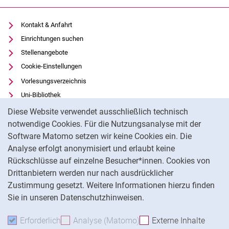
Kontakt & Anfahrt
Einrichtungen suchen
Stellenangebote
Cookie-Einstellungen
Vorlesungsverzeichnis
Uni-Bibliothek
Cookie-Hinweis
Moodle
Diese Website verwendet ausschließlich technisch
Panopto
notwendige Cookies. Für die Nutzungsanalyse mit der
Software Matomo setzen wir keine Cookies ein. Die
Datenschutz
Analyse erfolgt anonymisiert und erlaubt keine
Barrierefreiheit
Rückschlüsse auf einzelne Besucher*innen. Cookies von
Transparenter KI-Einsatz
Drittanbietern werden nur nach ausdrücklicher
Impressum
Zustimmung gesetzt. Weitere Informationen hierzu finden
Sie in unseren Datenschutzhinweisen.
Na
Erforderlich
Erforderliche Cookies akzeptieren
Analyse (Matomo)
Analyse-Cookies akzepti
Externe Inhalte
: Exte