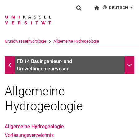
DEUTSCH
: AL
Springe direkt zu: Inhalt
Springe direkt zu: Suche
Springe direkt zu: Hauptnav
zur Startseite
Suchformular
Suchbegriff
English
Suchmaschine
Grundwasserhydrologie
Allgemeine Hydrogeologie
Suchen (öffnet externen Link in einem 
Grundwasserhydrologie
Unter
FB 14 Bauingenieur- und
Umweltingenieurwesen
Allgemeine
Hydrogeologie
Allgemeine Hydrogeologie
Vorlesungsverzeichnis