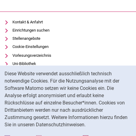
Kontakt & Anfahrt
Einrichtungen suchen
Stellenangebote
Cookie-Einstellungen
Vorlesungsverzeichnis
Uni-Bibliothek
Cookie-Hinweis
Moodle
Diese Website verwendet ausschließlich technisch
Panopto
notwendige Cookies. Für die Nutzungsanalyse mit der
Software Matomo setzen wir keine Cookies ein. Die
Datenschutz
Analyse erfolgt anonymisiert und erlaubt keine
Barrierefreiheit
Rückschlüsse auf einzelne Besucher*innen. Cookies von
Transparenter KI-Einsatz
Drittanbietern werden nur nach ausdrücklicher
Impressum
Zustimmung gesetzt. Weitere Informationen hierzu finden
Sie in unseren Datenschutzhinweisen.
Na