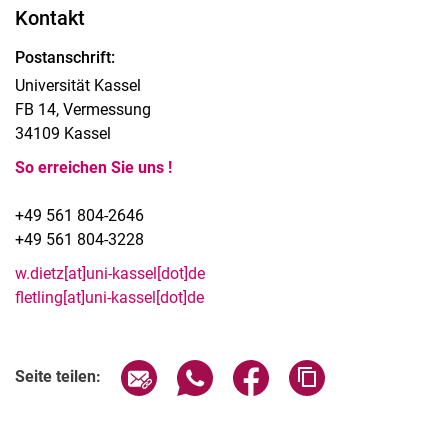
Kontakt
Postanschrift:
Universität Kassel
FB 14, Vermessung
34109 Kassel
So erreichen Sie uns !
+49 561 804-2646
+49 561 804-3228
w.dietz[at]uni-kassel[dot]de
fletling[at]uni-kassel[dot]de
Seite über E-Mail teilen
Seite über WhatsApp teilen (exter
Seite über Facebook teile
Adresse der Seite
Seite teilen: