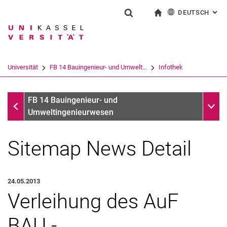
DEUTSCH
: AL
Springe direkt zu: Inhalt
Springe direkt zu: Suche
Springe direkt zu: Hauptnav
zur Startseite
Suchformular
Suchbegriff
English
Suchmaschine
Universität
FB 14 Bauingenieur- und Umwelt...
Infothek
Suchen (öffnet externen Link in einem 
Infothek
Unter
FB 14 Bauingenieur- und
Umweltingenieurwesen
Sitemap News Detail
24.05.2013
Verleihung des AuF
BAU -