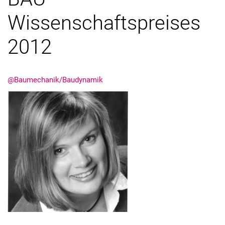
Wissenschaftspreises
2012
Stellenangebote
@Baumechanik/Baudynamik
Alle Meldungen
Alle Termine
Meldungen: Forschung
Meldungen: Stu­di­um
Meldungen: Institute
Infothek: Studienservice
Newswall der Fachgebiete
Suche