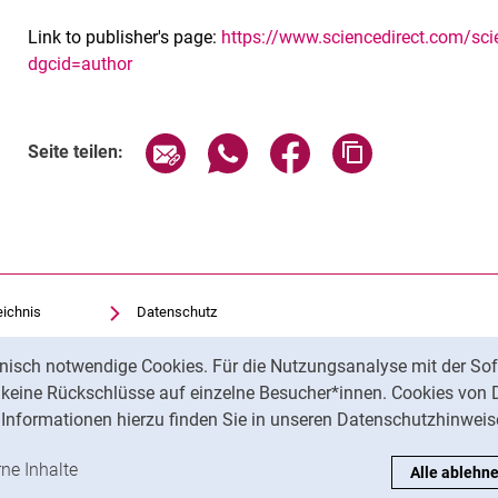
Link to publisher's page:
https://www.sciencedirect.com/sc
dgcid=author
Seite über E-Mail teilen
Seite über WhatsApp teilen (exte
Seite über Facebook teil
Adresse der Sei
Seite teilen:
eichnis
Datenschutz
Barrierefreiheit
nisch notwendige Cookies. Für die Nutzungsanalyse mit der Sof
Transparenter KI-Einsatz
t keine Rückschlüsse auf einzelne Besucher*innen. Cookies von 
Impressum
Informationen hierzu finden Sie in unseren Datenschutzhinweis
ren
-Cookies akzeptieren
rne Inhalte
: Externe Inhalte / Cookies akzeptieren
Alle ablehn