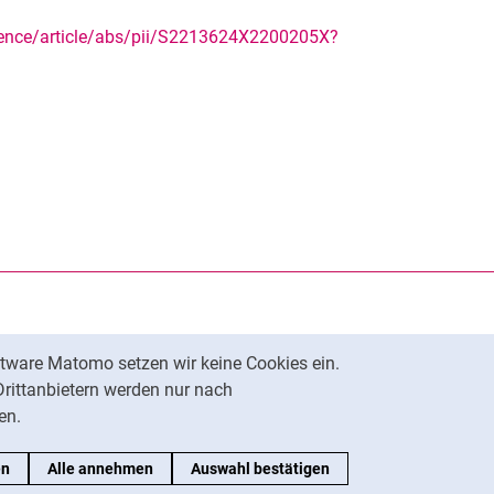
ience/article/abs/pii/S2213624X2200205X?
rner Link, öffnet neues Fenster)
en (externer Link, öffnet neues Fenster)
te kopieren
tware Matomo setzen wir keine Cookies ein.
Nach oben
Drittanbietern werden nur nach
en.
en
Alle annehmen
Auswahl bestätigen