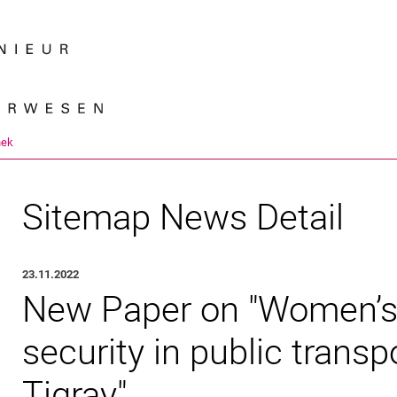
Springe direkt zu: Inhalt
Springe direkt zu: Suche
Springe direkt zu: Hauptnav
Suchmas
hek
Sitemap News Detail
23.11.2022
New Paper on "Women’s
security in public transp
Tigray"