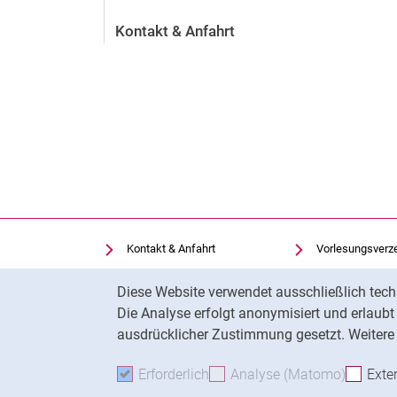
Kontakt & Anfahrt
Kontakt & Anfahrt
Vorlesungsverz
Einrichtungen suchen
Uni-Bibliothek
Cookie-Hinweis
Diese Website verwendet ausschließlich tech
Stellenangebote
Moodle
Die Analyse erfolgt anonymisiert und erlaub
Cookie-Einstellungen
Panopto
ausdrücklicher Zustimmung gesetzt. Weitere 
Erforderlich
Erforderliche Cookies akzeptie
Analyse (Matomo)
Analyse
Exte