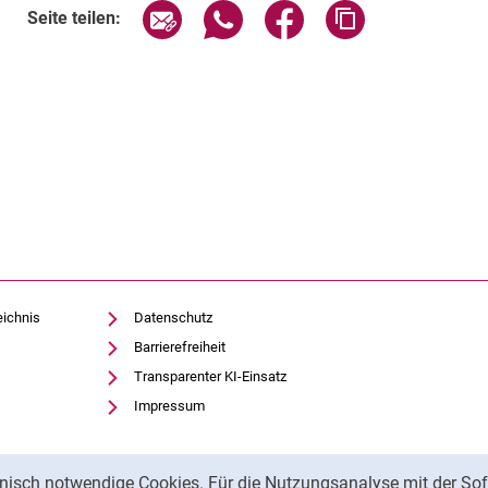
Seite über E-Mail teilen
Seite über WhatsApp teilen (exte
Seite über Facebook teil
Adresse der Sei
Seite teilen:
eichnis
Datenschutz
Barrierefreiheit
Transparenter KI-Einsatz
Impressum
nisch notwendige Cookies. Für die Nutzungsanalyse mit der Sof