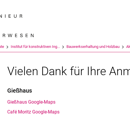
Springe direkt zu: Inhalt
Springe direkt zu: Suche
Springe direkt zu: Hauptnav
Suchmas
ute
Institut für konstruktiven Ing...
Bauwerkserhaltung und Holzbau
Ak
Vielen Dank für Ihre An
Gießhaus
Gießhaus Google-Maps
Café Moritz Google-Maps