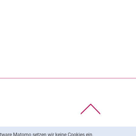
rner Link, öffnet neues Fenster)
en (externer Link, öffnet neues Fenster)
te kopieren
Nach oben
tware Matomo setzen wir keine Cookies ein.