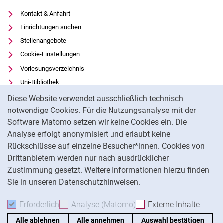
Kontakt & Anfahrt
Einrichtungen suchen
Stellenangebote
Cookie-Einstellungen
Vorlesungsverzeichnis
Uni-Bibliothek
Cookie-Hinweis
Moodle
Diese Website verwendet ausschließlich technisch
Panopto
notwendige Cookies. Für die Nutzungsanalyse mit der
Software Matomo setzen wir keine Cookies ein. Die
Datenschutz
Analyse erfolgt anonymisiert und erlaubt keine
Barrierefreiheit
Rückschlüsse auf einzelne Besucher*innen. Cookies von
Transparenter KI-Einsatz
Drittanbietern werden nur nach ausdrücklicher
Impressum
Zustimmung gesetzt. Weitere Informationen hierzu finden
Sie in unseren Datenschutzhinweisen.
Na
Erforderlich
Erforderliche Cookies akzeptieren
Analyse (Matomo)
Analyse-Cookies akzepti
Externe Inhalte
: Exte
Alle ablehnen
Alle annehmen
Auswahl bestätigen