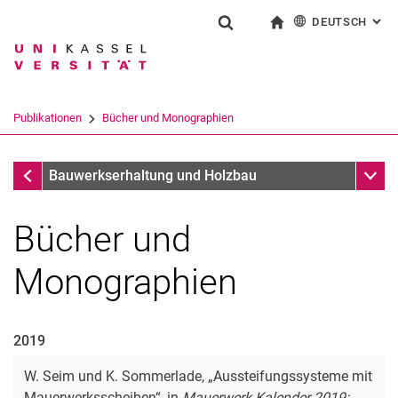
DEUTSCH
: AL
Springe direkt zu: Inhalt
Springe direkt zu: Suche
Springe direkt zu: Hauptnav
zur Startseite
Suchformular
Suchbegriff
English
Suchmaschine
Publikationen
Bücher und Monographien
Suchen (öffnet externen Link in einem 
Publikationen
Unter
Bauwerkserhaltung und Holzbau
Bücher und
Monographien
2019
W. Seim und K. Sommerlade, „Aussteifungssysteme mit
Mauerwerksscheiben“, in
Mauerwerk Kalender 2019: