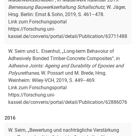
Bücher und Monographien
Bemessung Bauwerkserhaltung Schallschutz
, W. Jäger,
Hrsg. Berlin: Ernst & Sohn, 2019, S. 461–478.
Zeitschriften
Link zum Forschungsportal
Konferenzen
https://forschung.uni-
Dissertationen
kassel.de/converis/portal/detail/Publication/63711488
W. Seim und L. Eisenhut, „Long-term Behavoiur of
Adhesively Bonded Timber-Concrete Composites“, in
Adhesive Joints: Ageing and Durability of Epoxies and
Polyurethanes
, W. Possart und M. Brede, Hrsg.
Weinheim: Wiley-VCH, 2019, S. 449–469.
Link zum Forschungsportal
https://forschung.uni-
kassel.de/converis/portal/detail/Publication/62886076
2016
W. Seim, „Bewertung und nachträgliche Verstärkung