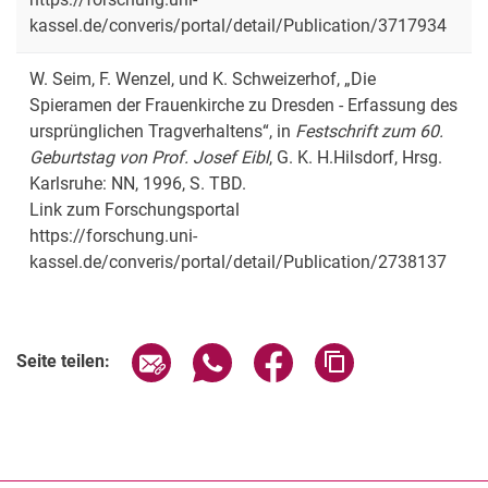
kassel.de/converis/portal/detail/Publication/3717934
W. Seim, F. Wenzel, und K. Schweizerhof, „Die
Spieramen der Frauenkirche zu Dresden - Erfassung des
ursprünglichen Tragverhaltens“, in
Festschrift zum 60.
Geburtstag von Prof. Josef Eibl
, G. K. H.Hilsdorf, Hrsg.
Karlsruhe: NN, 1996, S. TBD.
Link zum Forschungsportal
https://forschung.uni-
kassel.de/converis/portal/detail/Publication/2738137
Seite über E-Mail teilen
Seite über WhatsApp teilen (exter
Seite über Facebook teile
Adresse der Seite
Seite teilen: