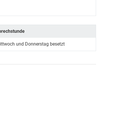
prechstunde
ittwoch und Donnerstag besetzt
rner Link, öffnet neues Fenster)
en (externer Link, öffnet neues Fenster)
te kopieren