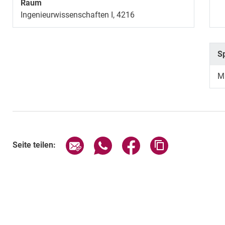
Raum
Ingenieurwissenschaften I, 4216
S
M
Seite über E-Mail teilen
Seite über WhatsApp teilen (exte
Seite über Facebook teil
Adresse der Sei
Seite teilen: