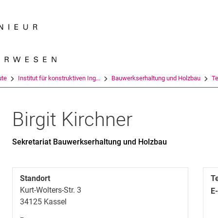
Springe direkt zu: Inhalt
Springe direkt zu: Suche
Springe direkt zu: Hauptnav
Suchmas
ute
Institut für konstruktiven Ing...
Bauwerkserhaltung und Holzbau
T
Birgit
Kirchner
Sekretariat Bauwerkserhaltung und Holzbau
Standort
T
Kurt-Wolters-Str. 3
E
34125 Kassel