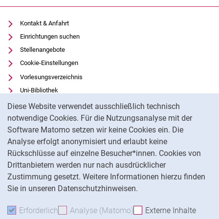
Kontakt & Anfahrt
Einrichtungen suchen
Stellenangebote
Cookie-Einstellungen
Vorlesungsverzeichnis
Uni-Bibliothek
Cookie-Hinweis
Moodle
Diese Website verwendet ausschließlich technisch
Panopto
notwendige Cookies. Für die Nutzungsanalyse mit der
Software Matomo setzen wir keine Cookies ein. Die
Datenschutz
Analyse erfolgt anonymisiert und erlaubt keine
Barrierefreiheit
Rückschlüsse auf einzelne Besucher*innen. Cookies von
Transparenter KI-Einsatz
Drittanbietern werden nur nach ausdrücklicher
Impressum
Zustimmung gesetzt. Weitere Informationen hierzu finden
Sie in unseren Datenschutzhinweisen.
Na
Erforderlich
Erforderliche Cookies akzeptieren
Analyse (Matomo)
Analyse-Cookies akzepti
Externe Inhalte
: Exte