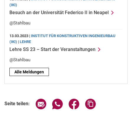
(IKI)
Besuch an der Universität Federico II in Neapel
@Stahlbau
13.03.2023 |
INSTITUT FÜR KONSTRUKTIVEN INGENIEURBAU
(IKI)
|
LEHRE
Lehre SS 23 – Start der Veranstaltungen
@Stahlbau
Alle Meldungen
Seite über E-Mail teilen
Seite über WhatsApp teilen (exter
Seite über Facebook teile
Adresse der Seite
Seite teilen: