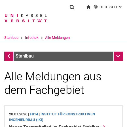
DEUTSCH
: AL
Springe direkt zu: Inhalt
Springe direkt zu: Suche
Springe direkt zu: Hauptnav
zur Startseite
Suchformular
Suchbegriff
English
Suchmaschine
Stahlbau
Infothek
Alle Meldungen
Suchen (öffnet externen Link in einem 
Infothek
Unter
Stahlbau
Alle Meldungen aus
Alle Meldungen
Archiv
dem Fachgebiet
20.07.2026 |
FB14
|
INSTITUT FÜR KONSTRUKTIVEN
INGENIEURBAU (IKI)