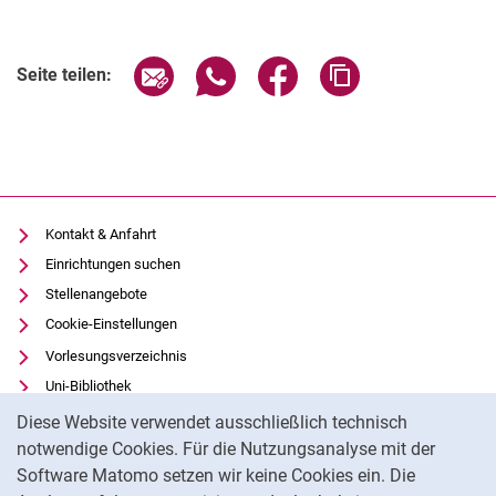
Seite über E-Mail teilen
Seite über WhatsApp teilen (exter
Seite über Facebook teile
Adresse der Seite
Seite teilen:
Kontakt & Anfahrt
Einrichtungen suchen
Stellenangebote
Cookie-Einstellungen
Vorlesungsverzeichnis
Uni-Bibliothek
Cookie-Hinweis
Moodle
Diese Website verwendet ausschließlich technisch
Panopto
notwendige Cookies. Für die Nutzungsanalyse mit der
Software Matomo setzen wir keine Cookies ein. Die
Datenschutz