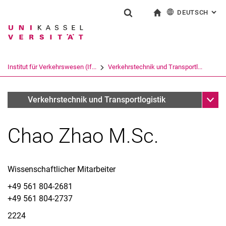
DEUTSCH
: AL
Springe direkt zu: Inhalt
Springe direkt zu: Suche
Springe direkt zu: Hauptnav
zur Startseite
Suchformular
Suchbegriff
English
Suchmaschine
Institut für Verkehrswesen (If...
Verkehrstechnik und Transportl...
Suchen (öffnet externen Link in einem 
Unter
Team (alt)
Verkehrstechnik und Transportlogistik
Chao Zhao M.Sc.
Wissenschaftlicher Mitarbeiter
+49 561 804-2681
+49 561 804-2737
2224