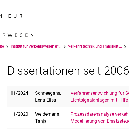
Springe direkt zu: Inhalt
Springe direkt zu: Suche
Springe direkt zu: Hauptnav
Suchmas
ute
Institut für Verkehrswesen (If...
Verkehrstechnik und Transportl...
Dissertationen seit 200
01/2024
Schneegans,
Verfahrensentwicklung für 
Lena Elisa
Lichtsignalanlagen mit Hilf
11/2020
Weidemann,
Prozessdatenanalyse verkeh
Tanja
Modellierung von Ersatzste