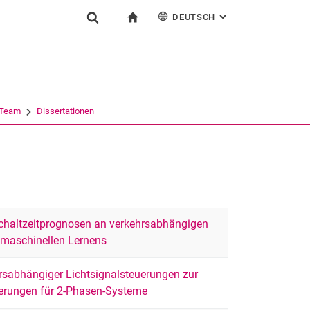
DEUTSCH
: ALTERNATIVE SEI
igation
zur Startseite
Suchformular
chine
English
Suchen (öffnet externen Link in einem neuen Fenst
Team
Dissertationen
6
Schaltzeitprognosen an verkehrsabhängigen
e maschinellen Lernens
rsabhängiger Lichtsignalsteuerungen zur
uerungen für 2-Phasen-Systeme