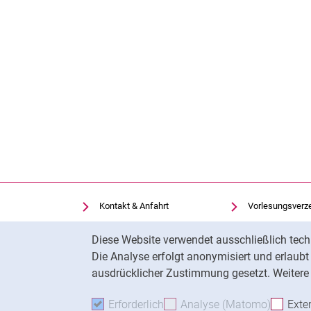
Kontakt & Anfahrt
Vorlesungsverz
Einrichtungen suchen
Uni-Bibliothek
Cookie-Hinweis
Diese Website verwendet ausschließlich tech
Stellenangebote
Moodle
Die Analyse erfolgt anonymisiert und erlaub
Cookie-Einstellungen
Panopto
ausdrücklicher Zustimmung gesetzt. Weitere 
Erforderlich
Erforderliche Cookies akzeptie
Analyse (Matomo)
Analyse
Exte