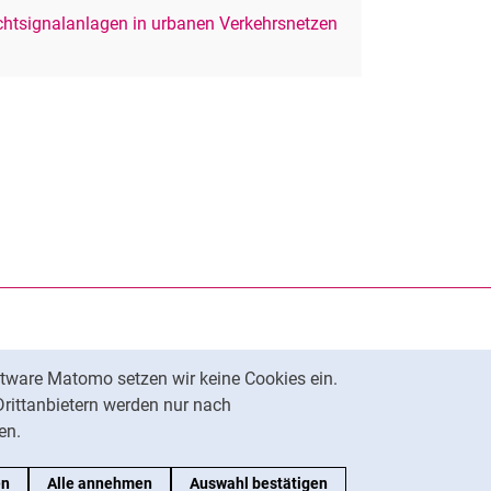
chtsignalanlagen in urbanen Verkehrsnetzen
rner Link, öffnet neues Fenster)
en (externer Link, öffnet neues Fenster)
te kopieren
tware Matomo setzen wir keine Cookies ein.
Nach oben
Drittanbietern werden nur nach
en.
en
Alle annehmen
Auswahl bestätigen