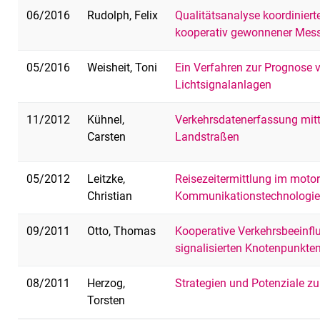
06/2016
Rudolph, Felix
Qualitätsanalyse koordinier
kooperativ gewonnener Mes
05/2016
Weisheit, Toni
Ein Verfahren zur Prognose 
Lichtsignalanlagen
11/2012
Kühnel,
Verkehrsdatenerfassung mitte
Carsten
Landstraßen
05/2012
Leitzke,
Reisezeitermittlung im motori
Christian
Kommunikationstechnologi
09/2011
Otto, Thomas
Kooperative Verkehrsbeeinf
signalisierten Knotenpunkte
08/2011
Herzog,
Strategien und Potenziale z
Torsten