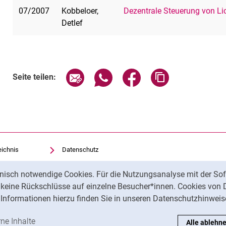
07/2007
Kobbeloer,
Dezentrale Steuerung von Li
Detlef
Seite über E-Mail teilen
Seite über WhatsApp teilen (exte
Seite über Facebook teil
Adresse der Sei
Seite teilen:
eichnis
Datenschutz
Barrierefreiheit
nisch notwendige Cookies. Für die Nutzungsanalyse mit der Sof
Transparenter KI-Einsatz
t keine Rückschlüsse auf einzelne Besucher*innen. Cookies von 
Impressum
Informationen hierzu finden Sie in unseren Datenschutzhinweis
ren
-Cookies akzeptieren
rne Inhalte
: Externe Inhalte / Cookies akzeptieren
Alle ablehn