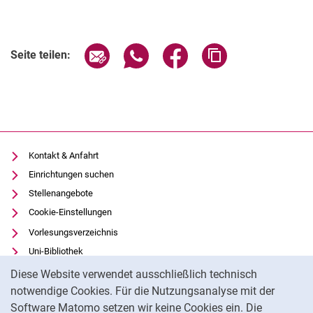
Seite über E-Mail teilen
Seite über WhatsApp teilen (exter
Seite über Facebook teile
Adresse der Seite
Seite teilen:
Kontakt & Anfahrt
Einrichtungen suchen
Stellenangebote
Cookie-Einstellungen
Vorlesungsverzeichnis
Uni-Bibliothek
Cookie-Hinweis
Moodle
Diese Website verwendet ausschließlich technisch
Panopto
notwendige Cookies. Für die Nutzungsanalyse mit der
Software Matomo setzen wir keine Cookies ein. Die
Datenschutz