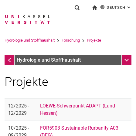
DEUTSCH
: AL
Springe direkt zu: Inhalt
Springe direkt zu: Suche
Springe direkt zu: Hauptnav
zur Startseite
Suchformular
Suchbegriff
English
Suchmaschine
Hydrologie und Stoffhaushalt
Forschung
Projekte
Suchen (öffnet externen Link in einem 
Forschung
Unter
Hydrologie und Stoffhaushalt
Projekte
12/2025 -
LOEWE-Schwerpunkt ADAPT (Land
12/2029
Hessen)
Projekte
10/2025 -
FOR5903 Sustainable Rurbanity A03
09/2029
(DFG)
ZIN-AgriTra