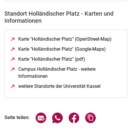
Standort Holländischer Platz - Karten und
Informationen
Karte "Holländischer Platz" (OpenStreet-Map)
(öffnet n
Karte "Holländischer Platz" (Google-Maps)
(öffnet neue
Karte "Holländischer Platz" (pdf)
(öffnet neues Fenster)
Campus Holländischer Platz - weitere
Informationen
(öffnet neues Fenster)
weitere Standorte der Universität Kassel
(öffnet neues F
Seite über E-Mail teilen
Seite über WhatsApp teilen (exter
Seite über Facebook teile
Adresse der Seite
Seite teilen: