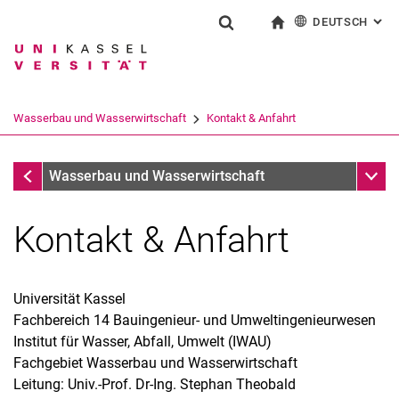
DEUTSCH
: AL
Springe direkt zu: Inhalt
Springe direkt zu: Suche
Springe direkt zu: Hauptnav
zur Startseite
Suchformular
Suchbegriff
English
Suchmaschine
Wasserbau und Wasserwirtschaft
Kontakt & Anfahrt
Suchen (öffnet externen Link in einem 
Wasserbau und Wasserwirtschaft
Unter
Wasserbau und Wasserwirtschaft
Kontakt & Anfahrt
Universität Kassel
Fachbereich 14 Bauingenieur- und Umweltingenieurwesen
Institut für Wasser, Abfall, Umwelt (IWAU)
Fachgebiet Wasserbau und Wasserwirtschaft
Leitung: Univ.-Prof. Dr-Ing. Stephan Theobald