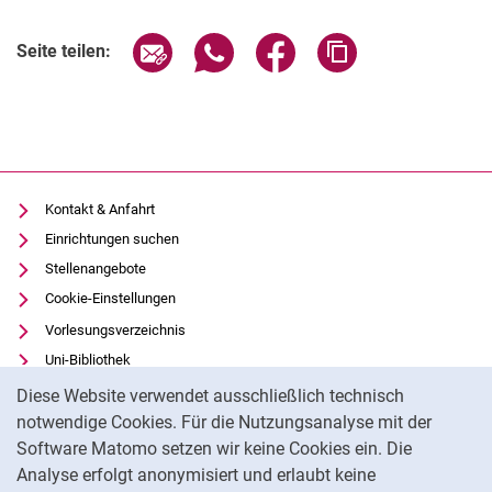
Seite über E-Mail teilen
Seite über WhatsApp teilen (exter
Seite über Facebook teile
Adresse der Seite
Seite teilen:
Kontakt & Anfahrt
Einrichtungen suchen
Stellenangebote
Cookie-Einstellungen
Vorlesungsverzeichnis
Uni-Bibliothek
Cookie-Hinweis
Moodle
Diese Website verwendet ausschließlich technisch
Panopto
notwendige Cookies. Für die Nutzungsanalyse mit der
Software Matomo setzen wir keine Cookies ein. Die
Datenschutz
Analyse erfolgt anonymisiert und erlaubt keine
Barrierefreiheit