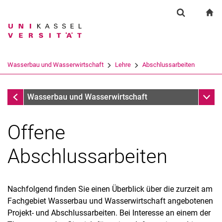
Springe direkt zu: Inhalt
Springe direkt zu: Suche
Springe direkt zu: Hauptnav
zu
Suchformul
Suchbegriff
Suchmaschine
Wasserbau und Wasserwirtschaft
Lehre
Abschlussarbeiten
Suchen (öffnet externen Link in einem 
Lehre
Unter
Wasserbau und Wasserwirtschaft
Offene
Abschlussarbeiten
Lehrveranstaltungsangebot SoSe 2026
Nachfolgend finden Sie einen Überblick über die zurzeit am
Lehrveranstaltungen des Fachgebietes Wasserbau und
Fachgebiet Wasserbau und Wasserwirtschaft angebotenen
Wasserwirtschaft
Projekt- und Abschlussarbeiten. Bei Interesse an einem der
Abschlussarbeiten