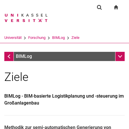
Springe direkt zu: Inhalt
Springe direkt zu: Suche
Springe direkt zu: Hauptnav
zur S
Forschung
Suchformular
Suchbegriff
Suchmaschine
Universität
Forschung
BIMLog
Ziele
Suchen (öffnet externen Link in einem 
Forschung
Unter
BIMLog
Ziele
BIMLog - BIM-basierte Logistikplanung und -steuerung im
Großanlagenbau
Methodik zur semi-automatischen Generierung von