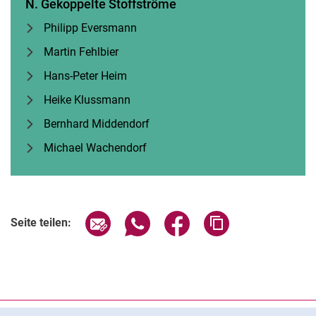
N. Ge­­kop­­pel­­te Stof­f­strö­­me
Philipp Eversmann
Martin Fehlbier
Hans-Peter Heim
Heike Klussmann
Bernhard Middendorf
Michael Wachendorf
Seite über E-Mail teilen
Seite über WhatsApp teilen (exter
Seite über Facebook teile
Adresse der Seite
Seite teilen:
Cookie-Hinweis