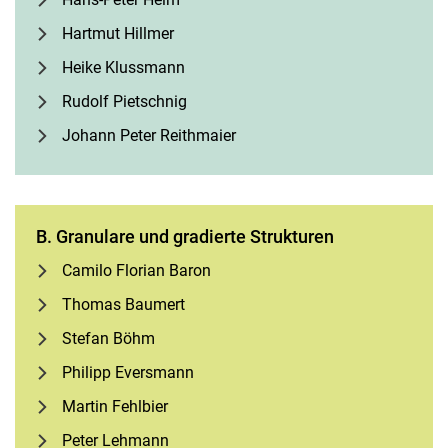
Hartmut Hillmer
Heike Klussmann
Rudolf Pietschnig
Johann Peter Reithmaier
B. Gra­nu­la­re und gra­dier­te Struk­tu­ren
Camilo Florian Baron
Thomas Baumert
Stefan Böhm
Philipp Eversmann
Martin Fehlbier
Peter Lehmann