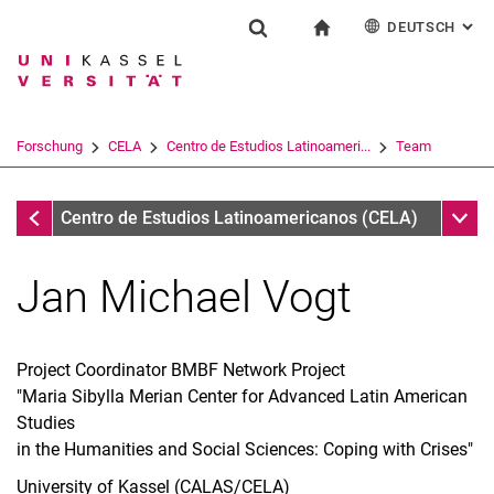
DEUTSCH
: AL
Springe direkt zu: Inhalt
Springe direkt zu: Suche
Springe direkt zu: Hauptnav
zur Startseite
Forschung
Suchformular
Suchbegriff
English
Español
Français
Suchmaschine
Forschung
CELA
Centro de Estudios Latinoameri...
Team
Italiano
Suchen (öffnet externen Link in einem 
Team
Unter
Centro de Estudios Latinoamericanos (CELA)
Jan Michael Vogt
Mitglieder
Project Coordinator BMBF Network Project
"Maria Sibylla Merian Center for Advanced Latin American
Studies
in the Humanities and Social Sciences: Coping with Crises"
University of Kassel (CALAS/CELA)